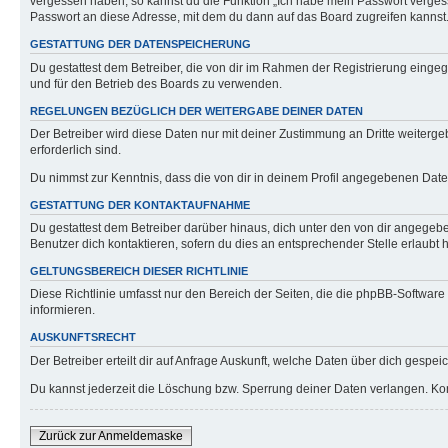
vergessen haben, so kannst du die Funktion „Ich habe mein Passwort verge
Passwort an diese Adresse, mit dem du dann auf das Board zugreifen kannst
GESTATTUNG DER DATENSPEICHERUNG
Du gestattest dem Betreiber, die von dir im Rahmen der Registrierung eing
und für den Betrieb des Boards zu verwenden.
REGELUNGEN BEZÜGLICH DER WEITERGABE DEINER DATEN
Der Betreiber wird diese Daten nur mit deiner Zustimmung an Dritte weitergeb
erforderlich sind.
Du nimmst zur Kenntnis, dass die von dir in deinem Profil angegebenen Date
GESTATTUNG DER KONTAKTAUFNAHME
Du gestattest dem Betreiber darüber hinaus, dich unter den von dir angegebe
Benutzer dich kontaktieren, sofern du dies an entsprechender Stelle erlaubt h
GELTUNGSBEREICH DIESER RICHTLINIE
Diese Richtlinie umfasst nur den Bereich der Seiten, die die phpBB-Softwar
informieren.
AUSKUNFTSRECHT
Der Betreiber erteilt dir auf Anfrage Auskunft, welche Daten über dich gespeic
Du kannst jederzeit die Löschung bzw. Sperrung deiner Daten verlangen. Konta
Zurück zur Anmeldemaske