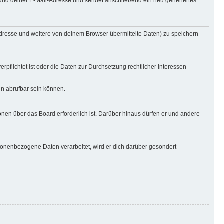
und deiner E-Mail-Adresse und sendet anschließend ein neu generiertes
Adresse und weitere von deinem Browser übermittelte Daten) zu speichern
rpflichtet ist oder die Daten zur Durchsetzung rechtlicher Interessen
nn abrufbar sein können.
onen über das Board erforderlich ist. Darüber hinaus dürfen er und andere
rsonenbezogene Daten verarbeitet, wird er dich darüber gesondert