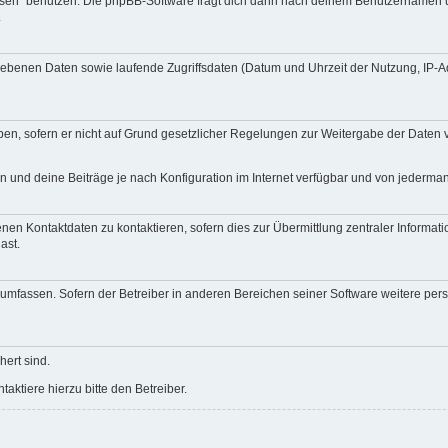
ssen“ benutzen. Die phpBB-Software fragt dich dann nach deinem Benutzernamen 
.
egebenen Daten sowie laufende Zugriffsdaten (Datum und Uhrzeit der Nutzung, IP-
en, sofern er nicht auf Grund gesetzlicher Regelungen zur Weitergabe der Daten ve
n und deine Beiträge je nach Konfiguration im Internet verfügbar und von jederma
nen Kontaktdaten zu kontaktieren, sofern dies zur Übermittlung zentraler Informati
ast.
e umfassen. Sofern der Betreiber in anderen Bereichen seiner Software weitere pe
hert sind.
ktiere hierzu bitte den Betreiber.