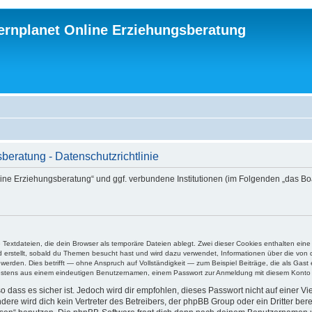
ternplanet Online Erziehungsberatung
beratung - Datenschutzrichtlinie
 Online Erziehungsberatung“ und ggf. verbundene Institutionen (im Folgenden „da
e Textdateien, die dein Browser als temporäre Dateien ablegt. Zwei dieser Cookies enthalten e
ird erstellt, sobald du Themen besucht hast und wird dazu verwendet, Informationen über die vo
rden. Dies betrifft — ohne Anspruch auf Vollständigkeit — zum Beispiel Beiträge, die als Gast e
ndestens aus einem eindeutigen Benutzernamen, einem Passwort zur Anmeldung mit diesem Konto u
 dass es sicher ist. Jedoch wird dir empfohlen, dieses Passwort nicht auf einer V
re wird dich kein Vertreter des Betreibers, der phpBB Group oder ein Dritter ber