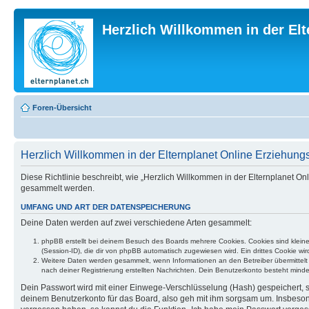
Herzlich Willkommen in der El
Foren-Übersicht
Herzlich Willkommen in der Elternplanet Online Erziehungs
Diese Richtlinie beschreibt, wie „Herzlich Willkommen in der Elternplanet
gesammelt werden.
UMFANG UND ART DER DATENSPEICHERUNG
Deine Daten werden auf zwei verschiedene Arten gesammelt:
phpBB erstellt bei deinem Besuch des Boards mehrere Cookies. Cookies sind klein
(Session-ID), die dir von phpBB automatisch zugewiesen wird. Ein drittes Cookie w
Weitere Daten werden gesammelt, wenn Informationen an den Betreiber übermittelt we
nach deiner Registrierung erstellten Nachrichten. Dein Benutzerkonto besteht mi
Dein Passwort wird mit einer Einwege-Verschlüsselung (Hash) gespeichert, so
deinem Benutzerkonto für das Board, also geh mit ihm sorgsam um. Insbesonde