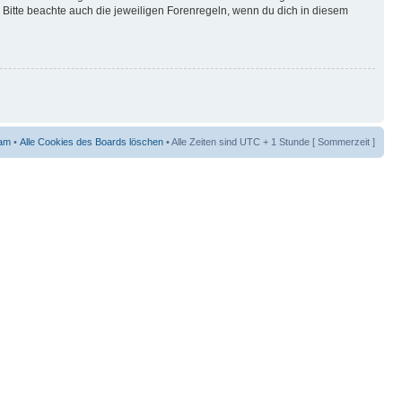
Bitte beachte auch die jeweiligen Forenregeln, wenn du dich in diesem
am
•
Alle Cookies des Boards löschen
• Alle Zeiten sind UTC + 1 Stunde [ Sommerzeit ]