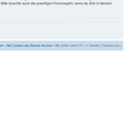
Bitte beachte auch die jeweiligen Forenregeln, wenn du dich in diesem
am
•
Alle Cookies des Boards löschen
• Alle Zeiten sind UTC + 1 Stunde [ Sommerzeit ]