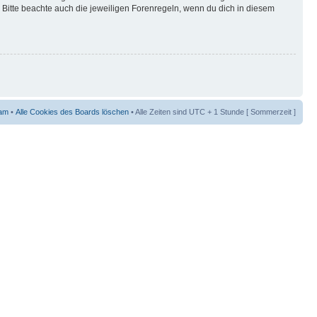
Bitte beachte auch die jeweiligen Forenregeln, wenn du dich in diesem
am
•
Alle Cookies des Boards löschen
• Alle Zeiten sind UTC + 1 Stunde [ Sommerzeit ]