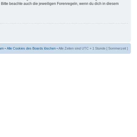
Bitte beachte auch die jeweiligen Forenregeln, wenn du dich in diesem
am
•
Alle Cookies des Boards löschen
• Alle Zeiten sind UTC + 1 Stunde [ Sommerzeit ]