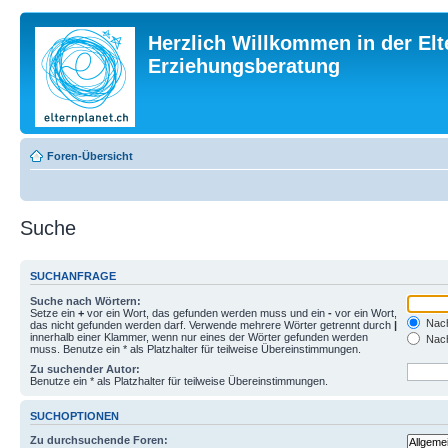
Herzlich Willkommen in der Elt
Erziehungsberatung
Foren-Übersicht
Suche
SUCHANFRAGE
Suche nach Wörtern:
Setze ein
+
vor ein Wort, das gefunden werden muss und ein
-
vor ein Wort,
Nach
das nicht gefunden werden darf. Verwende mehrere Wörter getrennt durch
|
innerhalb einer Klammer, wenn nur eines der Wörter gefunden werden
Nach
muss. Benutze ein * als Platzhalter für teilweise Übereinstimmungen.
Zu suchender Autor:
Benutze ein * als Platzhalter für teilweise Übereinstimmungen.
SUCHOPTIONEN
Zu durchsuchende Foren: