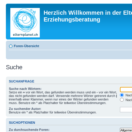
Herzlich Willkommen in der Elt
Erziehungsberatung
Foren-Übersicht
Suche
SUCHANFRAGE
Suche nach Wörtern:
Setze ein
+
vor ein Wort, das gefunden werden muss und ein
-
vor ein Wort,
Nach
das nicht gefunden werden darf. Verwende mehrere Wörter getrennt durch
|
innerhalb einer Klammer, wenn nur eines der Wörter gefunden werden
Nach
muss. Benutze ein * als Platzhalter für teilweise Übereinstimmungen.
Zu suchender Autor:
Benutze ein * als Platzhalter für teilweise Übereinstimmungen.
SUCHOPTIONEN
Zu durchsuchende Foren: