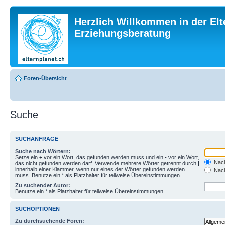
Herzlich Willkommen in der Elt
Erziehungsberatung
Foren-Übersicht
Suche
SUCHANFRAGE
Suche nach Wörtern:
Setze ein
+
vor ein Wort, das gefunden werden muss und ein
-
vor ein Wort,
Nach
das nicht gefunden werden darf. Verwende mehrere Wörter getrennt durch
|
innerhalb einer Klammer, wenn nur eines der Wörter gefunden werden
Nach
muss. Benutze ein * als Platzhalter für teilweise Übereinstimmungen.
Zu suchender Autor:
Benutze ein * als Platzhalter für teilweise Übereinstimmungen.
SUCHOPTIONEN
Zu durchsuchende Foren: