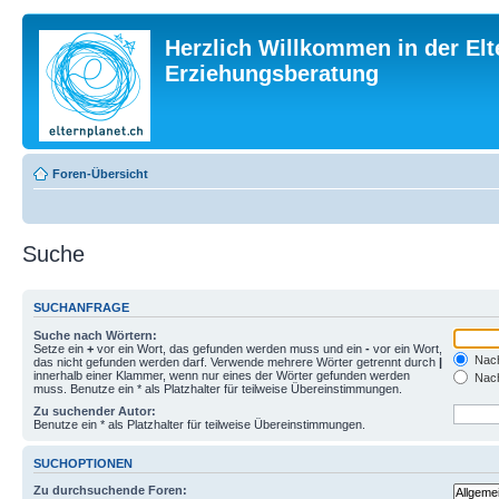
Herzlich Willkommen in der Elt
Erziehungsberatung
Foren-Übersicht
Suche
SUCHANFRAGE
Suche nach Wörtern:
Setze ein
+
vor ein Wort, das gefunden werden muss und ein
-
vor ein Wort,
Nach
das nicht gefunden werden darf. Verwende mehrere Wörter getrennt durch
|
innerhalb einer Klammer, wenn nur eines der Wörter gefunden werden
Nach
muss. Benutze ein * als Platzhalter für teilweise Übereinstimmungen.
Zu suchender Autor:
Benutze ein * als Platzhalter für teilweise Übereinstimmungen.
SUCHOPTIONEN
Zu durchsuchende Foren: