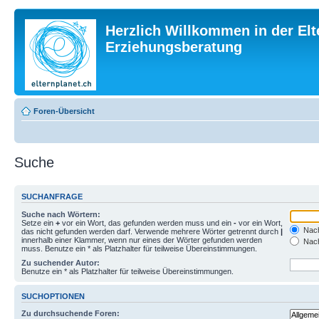
Herzlich Willkommen in der Elt
Erziehungsberatung
Foren-Übersicht
Suche
SUCHANFRAGE
Suche nach Wörtern:
Setze ein
+
vor ein Wort, das gefunden werden muss und ein
-
vor ein Wort,
Nach
das nicht gefunden werden darf. Verwende mehrere Wörter getrennt durch
|
innerhalb einer Klammer, wenn nur eines der Wörter gefunden werden
Nach
muss. Benutze ein * als Platzhalter für teilweise Übereinstimmungen.
Zu suchender Autor:
Benutze ein * als Platzhalter für teilweise Übereinstimmungen.
SUCHOPTIONEN
Zu durchsuchende Foren: