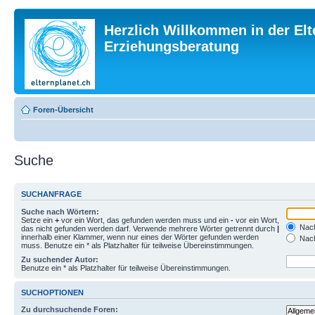
Herzlich Willkommen in der Elt
Erziehungsberatung
Foren-Übersicht
Suche
SUCHANFRAGE
Suche nach Wörtern:
Setze ein
+
vor ein Wort, das gefunden werden muss und ein
-
vor ein Wort,
Nach
das nicht gefunden werden darf. Verwende mehrere Wörter getrennt durch
|
innerhalb einer Klammer, wenn nur eines der Wörter gefunden werden
Nach
muss. Benutze ein * als Platzhalter für teilweise Übereinstimmungen.
Zu suchender Autor:
Benutze ein * als Platzhalter für teilweise Übereinstimmungen.
SUCHOPTIONEN
Zu durchsuchende Foren: