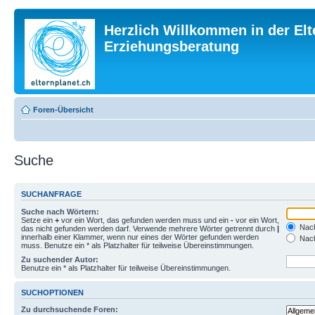
Herzlich Willkommen in der Elt
Erziehungsberatung
Foren-Übersicht
Suche
SUCHANFRAGE
Suche nach Wörtern:
Setze ein
+
vor ein Wort, das gefunden werden muss und ein
-
vor ein Wort,
Nach
das nicht gefunden werden darf. Verwende mehrere Wörter getrennt durch
|
innerhalb einer Klammer, wenn nur eines der Wörter gefunden werden
Nach
muss. Benutze ein * als Platzhalter für teilweise Übereinstimmungen.
Zu suchender Autor:
Benutze ein * als Platzhalter für teilweise Übereinstimmungen.
SUCHOPTIONEN
Zu durchsuchende Foren: