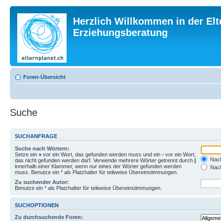
Herzlich Willkommen in der Elt
Erziehungsberatung
Foren-Übersicht
Suche
SUCHANFRAGE
Suche nach Wörtern:
Setze ein
+
vor ein Wort, das gefunden werden muss und ein
-
vor ein Wort,
Nach
das nicht gefunden werden darf. Verwende mehrere Wörter getrennt durch
|
innerhalb einer Klammer, wenn nur eines der Wörter gefunden werden
Nach
muss. Benutze ein * als Platzhalter für teilweise Übereinstimmungen.
Zu suchender Autor:
Benutze ein * als Platzhalter für teilweise Übereinstimmungen.
SUCHOPTIONEN
Zu durchsuchende Foren: