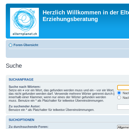
Herzlich Willkommen in der Elt
Erziehungsberatung
Foren-Übersicht
Suche
SUCHANFRAGE
Suche nach Wörtern:
Setze ein
+
vor ein Wort, das gefunden werden muss und ein
-
vor ein Wort,
Nach
das nicht gefunden werden darf. Verwende mehrere Wörter getrennt durch
|
innerhalb einer Klammer, wenn nur eines der Wörter gefunden werden
Nach
muss. Benutze ein * als Platzhalter für teilweise Übereinstimmungen.
Zu suchender Autor:
Benutze ein * als Platzhalter für teilweise Übereinstimmungen.
SUCHOPTIONEN
Zu durchsuchende Foren: