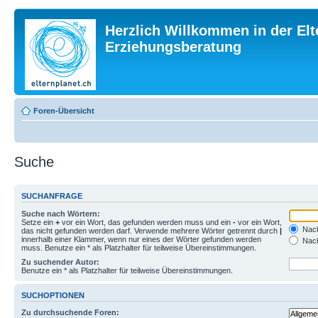
Herzlich Willkommen in der Elt
Erziehungsberatung
Foren-Übersicht
Suche
SUCHANFRAGE
Suche nach Wörtern:
Setze ein
+
vor ein Wort, das gefunden werden muss und ein
-
vor ein Wort,
Nach
das nicht gefunden werden darf. Verwende mehrere Wörter getrennt durch
|
innerhalb einer Klammer, wenn nur eines der Wörter gefunden werden
Nach
muss. Benutze ein * als Platzhalter für teilweise Übereinstimmungen.
Zu suchender Autor:
Benutze ein * als Platzhalter für teilweise Übereinstimmungen.
SUCHOPTIONEN
Zu durchsuchende Foren: