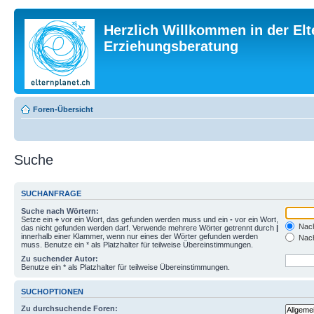
Herzlich Willkommen in der Elt
Erziehungsberatung
Foren-Übersicht
Suche
SUCHANFRAGE
Suche nach Wörtern:
Setze ein
+
vor ein Wort, das gefunden werden muss und ein
-
vor ein Wort,
Nach
das nicht gefunden werden darf. Verwende mehrere Wörter getrennt durch
|
innerhalb einer Klammer, wenn nur eines der Wörter gefunden werden
Nach
muss. Benutze ein * als Platzhalter für teilweise Übereinstimmungen.
Zu suchender Autor:
Benutze ein * als Platzhalter für teilweise Übereinstimmungen.
SUCHOPTIONEN
Zu durchsuchende Foren: