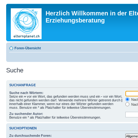
Herzlich Willkommen in der Elt
Erziehungsberatung
Foren-Übersicht
Suche
SUCHANFRAGE
Suche nach Wörtern:
Setze ein
+
vor ein Wort, das gefunden werden muss und ein
-
vor ein Wort,
Nach
das nicht gefunden werden darf. Verwende mehrere Wörter getrennt durch
|
innerhalb einer Klammer, wenn nur eines der Wörter gefunden werden
Nach
muss. Benutze ein * als Platzhalter für teilweise Übereinstimmungen.
Zu suchender Autor:
Benutze ein * als Platzhalter für teilweise Übereinstimmungen.
SUCHOPTIONEN
Zu durchsuchende Foren: