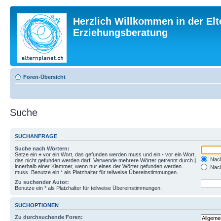
Herzlich Willkommen in der Elt
Erziehungsberatung
Foren-Übersicht
Suche
SUCHANFRAGE
Suche nach Wörtern:
Setze ein
+
vor ein Wort, das gefunden werden muss und ein
-
vor ein Wort,
Nach
das nicht gefunden werden darf. Verwende mehrere Wörter getrennt durch
|
innerhalb einer Klammer, wenn nur eines der Wörter gefunden werden
Nach
muss. Benutze ein * als Platzhalter für teilweise Übereinstimmungen.
Zu suchender Autor:
Benutze ein * als Platzhalter für teilweise Übereinstimmungen.
SUCHOPTIONEN
Zu durchsuchende Foren: