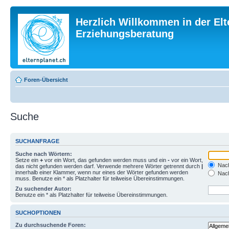
Herzlich Willkommen in der Elt
Erziehungsberatung
Foren-Übersicht
Suche
SUCHANFRAGE
Suche nach Wörtern:
Setze ein
+
vor ein Wort, das gefunden werden muss und ein
-
vor ein Wort,
Nach
das nicht gefunden werden darf. Verwende mehrere Wörter getrennt durch
|
innerhalb einer Klammer, wenn nur eines der Wörter gefunden werden
Nach
muss. Benutze ein * als Platzhalter für teilweise Übereinstimmungen.
Zu suchender Autor:
Benutze ein * als Platzhalter für teilweise Übereinstimmungen.
SUCHOPTIONEN
Zu durchsuchende Foren: