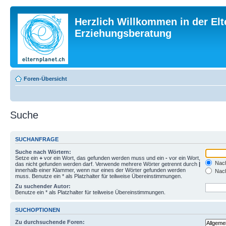
Herzlich Willkommen in der Elt
Erziehungsberatung
Foren-Übersicht
Suche
SUCHANFRAGE
Suche nach Wörtern:
Setze ein
+
vor ein Wort, das gefunden werden muss und ein
-
vor ein Wort,
Nach
das nicht gefunden werden darf. Verwende mehrere Wörter getrennt durch
|
innerhalb einer Klammer, wenn nur eines der Wörter gefunden werden
Nach
muss. Benutze ein * als Platzhalter für teilweise Übereinstimmungen.
Zu suchender Autor:
Benutze ein * als Platzhalter für teilweise Übereinstimmungen.
SUCHOPTIONEN
Zu durchsuchende Foren: