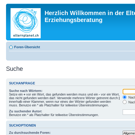
Herzlich Willkommen in der Elt
Erziehungsberatung
Foren-Übersicht
Suche
SUCHANFRAGE
Suche nach Wörtern:
Setze ein
+
vor ein Wort, das gefunden werden muss und ein
-
vor ein Wort,
Nach
das nicht gefunden werden darf. Verwende mehrere Wörter getrennt durch
|
innerhalb einer Klammer, wenn nur eines der Wörter gefunden werden
Nach
muss. Benutze ein * als Platzhalter für teilweise Übereinstimmungen.
Zu suchender Autor:
Benutze ein * als Platzhalter für teilweise Übereinstimmungen.
SUCHOPTIONEN
Zu durchsuchende Foren: