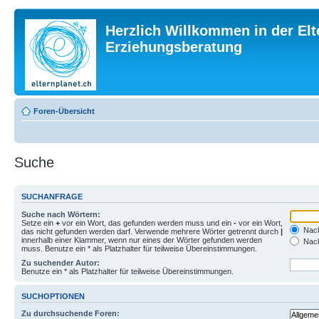
Herzlich Willkommen in der Elt
Erziehungsberatung
Foren-Übersicht
Suche
SUCHANFRAGE
Suche nach Wörtern:
Setze ein
+
vor ein Wort, das gefunden werden muss und ein
-
vor ein Wort,
Nach
das nicht gefunden werden darf. Verwende mehrere Wörter getrennt durch
|
innerhalb einer Klammer, wenn nur eines der Wörter gefunden werden
Nach
muss. Benutze ein * als Platzhalter für teilweise Übereinstimmungen.
Zu suchender Autor:
Benutze ein * als Platzhalter für teilweise Übereinstimmungen.
SUCHOPTIONEN
Zu durchsuchende Foren: