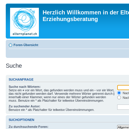
Herzlich Willkommen in der Elt
Erziehungsberatung
Foren-Übersicht
Suche
SUCHANFRAGE
Suche nach Wörtern:
Setze ein
+
vor ein Wort, das gefunden werden muss und ein
-
vor ein Wort,
Nach
das nicht gefunden werden darf. Verwende mehrere Wörter getrennt durch
|
innerhalb einer Klammer, wenn nur eines der Wörter gefunden werden
Nach
muss. Benutze ein * als Platzhalter für teilweise Übereinstimmungen.
Zu suchender Autor:
Benutze ein * als Platzhalter für teilweise Übereinstimmungen.
SUCHOPTIONEN
Zu durchsuchende Foren: