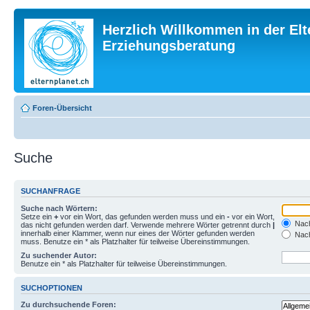
Herzlich Willkommen in der Elt
Erziehungsberatung
Foren-Übersicht
Suche
SUCHANFRAGE
Suche nach Wörtern:
Setze ein
+
vor ein Wort, das gefunden werden muss und ein
-
vor ein Wort,
Nach
das nicht gefunden werden darf. Verwende mehrere Wörter getrennt durch
|
innerhalb einer Klammer, wenn nur eines der Wörter gefunden werden
Nach
muss. Benutze ein * als Platzhalter für teilweise Übereinstimmungen.
Zu suchender Autor:
Benutze ein * als Platzhalter für teilweise Übereinstimmungen.
SUCHOPTIONEN
Zu durchsuchende Foren: