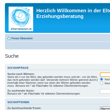
Herzlich Willkommen in der Elt
Erziehungsberatung
Foren-Übersicht
Suche
SUCHANFRAGE
Suche nach Wörtern:
Setze ein
+
vor ein Wort, das gefunden werden muss und ein
-
vor ein Wort,
Nach
das nicht gefunden werden darf. Verwende mehrere Wörter getrennt durch
|
innerhalb einer Klammer, wenn nur eines der Wörter gefunden werden
Nach
muss. Benutze ein * als Platzhalter für teilweise Übereinstimmungen.
Zu suchender Autor:
Benutze ein * als Platzhalter für teilweise Übereinstimmungen.
SUCHOPTIONEN
Zu durchsuchende Foren: