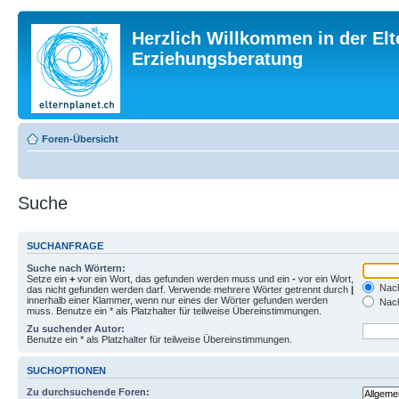
Herzlich Willkommen in der Elt
Erziehungsberatung
Foren-Übersicht
Suche
SUCHANFRAGE
Suche nach Wörtern:
Setze ein
+
vor ein Wort, das gefunden werden muss und ein
-
vor ein Wort,
Nach
das nicht gefunden werden darf. Verwende mehrere Wörter getrennt durch
|
innerhalb einer Klammer, wenn nur eines der Wörter gefunden werden
Nach
muss. Benutze ein * als Platzhalter für teilweise Übereinstimmungen.
Zu suchender Autor:
Benutze ein * als Platzhalter für teilweise Übereinstimmungen.
SUCHOPTIONEN
Zu durchsuchende Foren: