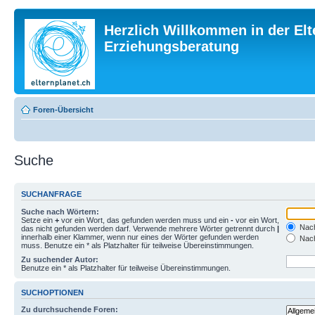
Herzlich Willkommen in der Elt
Erziehungsberatung
Foren-Übersicht
Suche
SUCHANFRAGE
Suche nach Wörtern:
Setze ein
+
vor ein Wort, das gefunden werden muss und ein
-
vor ein Wort,
Nach
das nicht gefunden werden darf. Verwende mehrere Wörter getrennt durch
|
innerhalb einer Klammer, wenn nur eines der Wörter gefunden werden
Nach
muss. Benutze ein * als Platzhalter für teilweise Übereinstimmungen.
Zu suchender Autor:
Benutze ein * als Platzhalter für teilweise Übereinstimmungen.
SUCHOPTIONEN
Zu durchsuchende Foren: