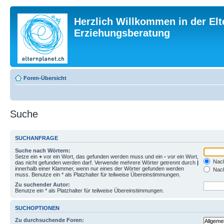
Herzlich Willkommen in der Elt
Erziehungsberatung
Foren-Übersicht
Suche
SUCHANFRAGE
Suche nach Wörtern:
Setze ein
+
vor ein Wort, das gefunden werden muss und ein
-
vor ein Wort,
Nach
das nicht gefunden werden darf. Verwende mehrere Wörter getrennt durch
|
innerhalb einer Klammer, wenn nur eines der Wörter gefunden werden
Nach
muss. Benutze ein * als Platzhalter für teilweise Übereinstimmungen.
Zu suchender Autor:
Benutze ein * als Platzhalter für teilweise Übereinstimmungen.
SUCHOPTIONEN
Zu durchsuchende Foren: