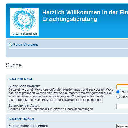
Herzlich Willkommen in der Elt
Erziehungsberatung
Foren-Übersicht
Suche
SUCHANFRAGE
Suche nach Wörtern:
Setze ein
+
vor ein Wort, das gefunden werden muss und ein
-
vor ein Wort,
Nach
das nicht gefunden werden darf. Verwende mehrere Wörter getrennt durch
|
innerhalb einer Klammer, wenn nur eines der Wörter gefunden werden
Nach
muss. Benutze ein * als Platzhalter für teilweise Übereinstimmungen.
Zu suchender Autor:
Benutze ein * als Platzhalter für teilweise Übereinstimmungen.
SUCHOPTIONEN
Zu durchsuchende Foren: