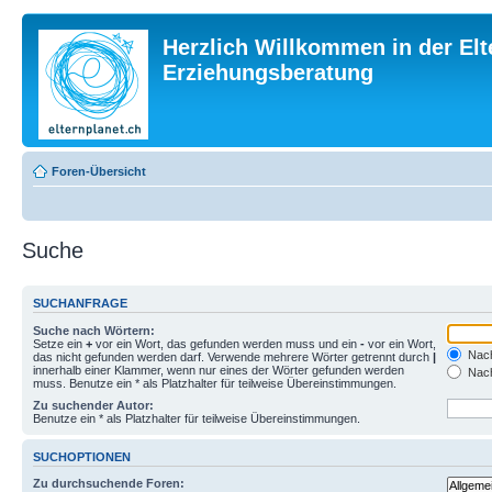
Herzlich Willkommen in der Elt
Erziehungsberatung
Foren-Übersicht
Suche
SUCHANFRAGE
Suche nach Wörtern:
Setze ein
+
vor ein Wort, das gefunden werden muss und ein
-
vor ein Wort,
Nach
das nicht gefunden werden darf. Verwende mehrere Wörter getrennt durch
|
innerhalb einer Klammer, wenn nur eines der Wörter gefunden werden
Nach
muss. Benutze ein * als Platzhalter für teilweise Übereinstimmungen.
Zu suchender Autor:
Benutze ein * als Platzhalter für teilweise Übereinstimmungen.
SUCHOPTIONEN
Zu durchsuchende Foren: