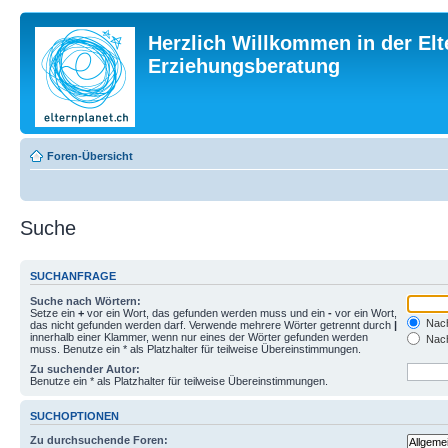
Herzlich Willkommen in der Elt
Erziehungsberatung
Foren-Übersicht
Suche
SUCHANFRAGE
Suche nach Wörtern:
Setze ein
+
vor ein Wort, das gefunden werden muss und ein
-
vor ein Wort,
Nach
das nicht gefunden werden darf. Verwende mehrere Wörter getrennt durch
|
innerhalb einer Klammer, wenn nur eines der Wörter gefunden werden
Nach
muss. Benutze ein * als Platzhalter für teilweise Übereinstimmungen.
Zu suchender Autor:
Benutze ein * als Platzhalter für teilweise Übereinstimmungen.
SUCHOPTIONEN
Zu durchsuchende Foren: