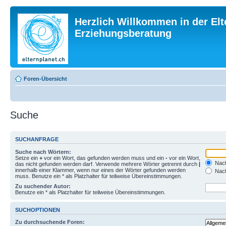
Herzlich Willkommen in der Elt
Erziehungsberatung
Foren-Übersicht
Suche
SUCHANFRAGE
Suche nach Wörtern:
Setze ein
+
vor ein Wort, das gefunden werden muss und ein
-
vor ein Wort,
Nach
das nicht gefunden werden darf. Verwende mehrere Wörter getrennt durch
|
innerhalb einer Klammer, wenn nur eines der Wörter gefunden werden
Nach
muss. Benutze ein * als Platzhalter für teilweise Übereinstimmungen.
Zu suchender Autor:
Benutze ein * als Platzhalter für teilweise Übereinstimmungen.
SUCHOPTIONEN
Zu durchsuchende Foren: