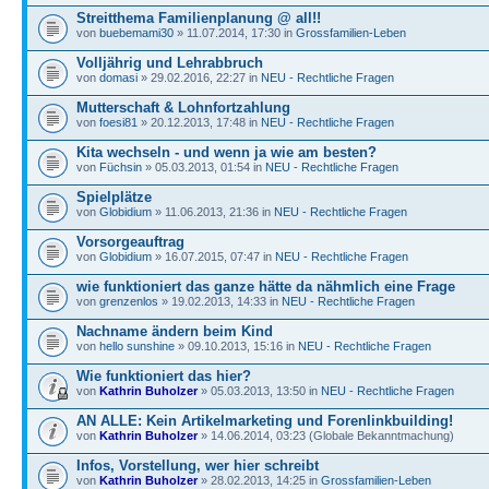
Streitthema Familienplanung @ all!!
von
buebemami30
» 11.07.2014, 17:30 in
Grossfamilien-Leben
Volljährig und Lehrabbruch
von
domasi
» 29.02.2016, 22:27 in
NEU - Rechtliche Fragen
Mutterschaft & Lohnfortzahlung
von
foesi81
» 20.12.2013, 17:48 in
NEU - Rechtliche Fragen
Kita wechseln - und wenn ja wie am besten?
von
Füchsin
» 05.03.2013, 01:54 in
NEU - Rechtliche Fragen
Spielplätze
von
Globidium
» 11.06.2013, 21:36 in
NEU - Rechtliche Fragen
Vorsorgeauftrag
von
Globidium
» 16.07.2015, 07:47 in
NEU - Rechtliche Fragen
wie funktioniert das ganze hätte da nähmlich eine Frage
von
grenzenlos
» 19.02.2013, 14:33 in
NEU - Rechtliche Fragen
Nachname ändern beim Kind
von
hello sunshine
» 09.10.2013, 15:16 in
NEU - Rechtliche Fragen
Wie funktioniert das hier?
von
Kathrin Buholzer
» 05.03.2013, 13:50 in
NEU - Rechtliche Fragen
AN ALLE: Kein Artikelmarketing und Forenlinkbuilding!
von
Kathrin Buholzer
» 14.06.2014, 03:23 (Globale Bekanntmachung)
Infos, Vorstellung, wer hier schreibt
von
Kathrin Buholzer
» 28.02.2013, 14:25 in
Grossfamilien-Leben