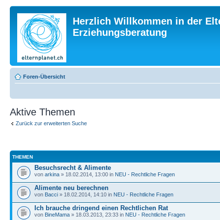
Herzlich Willkommen in der Elt
Erziehungsberatung
Foren-Übersicht
Aktive Themen
Zurück zur erweiterten Suche
THEMEN
Besuchsrecht & Alimente
von
arkina
» 18.02.2014, 13:00 in
NEU - Rechtliche Fragen
Alimente neu berechnen
von
Bacci
» 18.02.2014, 14:10 in
NEU - Rechtliche Fragen
Ich brauche dringend einen Rechtlichen Rat
von
BineMama
» 18.03.2013, 23:33 in
NEU - Rechtliche Fragen