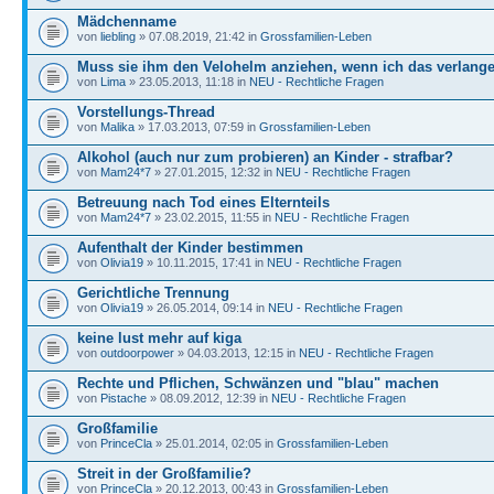
Mädchenname
von
liebling
» 07.08.2019, 21:42 in
Grossfamilien-Leben
Muss sie ihm den Velohelm anziehen, wenn ich das verlang
von
Lima
» 23.05.2013, 11:18 in
NEU - Rechtliche Fragen
Vorstellungs-Thread
von
Malika
» 17.03.2013, 07:59 in
Grossfamilien-Leben
Alkohol (auch nur zum probieren) an Kinder - strafbar?
von
Mam24*7
» 27.01.2015, 12:32 in
NEU - Rechtliche Fragen
Betreuung nach Tod eines Elternteils
von
Mam24*7
» 23.02.2015, 11:55 in
NEU - Rechtliche Fragen
Aufenthalt der Kinder bestimmen
von
Olivia19
» 10.11.2015, 17:41 in
NEU - Rechtliche Fragen
Gerichtliche Trennung
von
Olivia19
» 26.05.2014, 09:14 in
NEU - Rechtliche Fragen
keine lust mehr auf kiga
von
outdoorpower
» 04.03.2013, 12:15 in
NEU - Rechtliche Fragen
Rechte und Pflichen, Schwänzen und "blau" machen
von
Pistache
» 08.09.2012, 12:39 in
NEU - Rechtliche Fragen
Großfamilie
von
PrinceCla
» 25.01.2014, 02:05 in
Grossfamilien-Leben
Streit in der Großfamilie?
von
PrinceCla
» 20.12.2013, 00:43 in
Grossfamilien-Leben