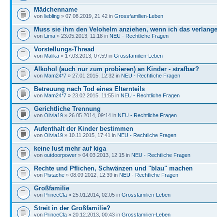
Mädchenname
von
liebling
» 07.08.2019, 21:42 in
Grossfamilien-Leben
Muss sie ihm den Velohelm anziehen, wenn ich das verlang
von
Lima
» 23.05.2013, 11:18 in
NEU - Rechtliche Fragen
Vorstellungs-Thread
von
Malika
» 17.03.2013, 07:59 in
Grossfamilien-Leben
Alkohol (auch nur zum probieren) an Kinder - strafbar?
von
Mam24*7
» 27.01.2015, 12:32 in
NEU - Rechtliche Fragen
Betreuung nach Tod eines Elternteils
von
Mam24*7
» 23.02.2015, 11:55 in
NEU - Rechtliche Fragen
Gerichtliche Trennung
von
Olivia19
» 26.05.2014, 09:14 in
NEU - Rechtliche Fragen
Aufenthalt der Kinder bestimmen
von
Olivia19
» 10.11.2015, 17:41 in
NEU - Rechtliche Fragen
keine lust mehr auf kiga
von
outdoorpower
» 04.03.2013, 12:15 in
NEU - Rechtliche Fragen
Rechte und Pflichen, Schwänzen und "blau" machen
von
Pistache
» 08.09.2012, 12:39 in
NEU - Rechtliche Fragen
Großfamilie
von
PrinceCla
» 25.01.2014, 02:05 in
Grossfamilien-Leben
Streit in der Großfamilie?
von
PrinceCla
» 20.12.2013, 00:43 in
Grossfamilien-Leben