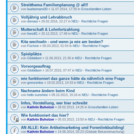
Streitthema Familienplanung @ all!!
von
buebemami30
» 11.07.2014, 17:30 in
Grossfamilien-Leben
Volljährig und Lehrabbruch
von
domasi
» 29.02.2016, 22:27 in
NEU - Rechtliche Fragen
Mutterschaft & Lohnfortzahlung
von
foesi81
» 20.12.2013, 17:48 in
NEU - Rechtliche Fragen
Kita wechseln - und wenn ja wie am besten?
von
Füchsin
» 05.03.2013, 01:54 in
NEU - Rechtliche Fragen
Spielplätze
von
Globidium
» 11.06.2013, 21:36 in
NEU - Rechtliche Fragen
Vorsorgeauftrag
von
Globidium
» 16.07.2015, 07:47 in
NEU - Rechtliche Fragen
wie funktioniert das ganze hätte da nähmlich eine Frage
von
grenzenlos
» 19.02.2013, 14:33 in
NEU - Rechtliche Fragen
Nachname ändern beim Kind
von
hello sunshine
» 09.10.2013, 15:16 in
NEU - Rechtliche Fragen
Infos, Vorstellung, wer hier schreibt
von
Kathrin Buholzer
» 28.02.2013, 14:25 in
Grossfamilien-Leben
Wie funktioniert das hier?
von
Kathrin Buholzer
» 05.03.2013, 13:50 in
NEU - Rechtliche Fragen
AN ALLE: Kein Artikelmarketing und Forenlinkbuilding!
von
Kathrin Buholzer
» 14.06.2014, 03:23 (Globale Bekanntmachung)