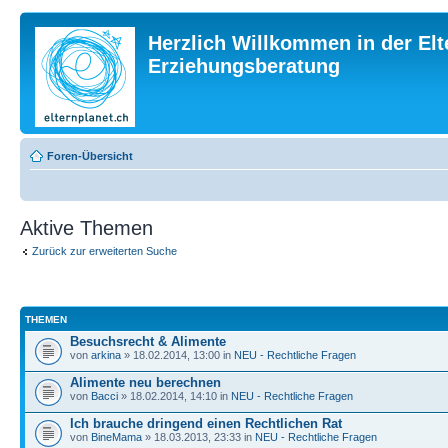
Herzlich Willkommen in der Elt
Erziehungsberatung
Foren-Übersicht
Aktive Themen
Zurück zur erweiterten Suche
THEMEN
Besuchsrecht & Alimente
von
arkina
» 18.02.2014, 13:00 in
NEU - Rechtliche Fragen
Alimente neu berechnen
von
Bacci
» 18.02.2014, 14:10 in
NEU - Rechtliche Fragen
Ich brauche dringend einen Rechtlichen Rat
von
BineMama
» 18.03.2013, 23:33 in
NEU - Rechtliche Fragen