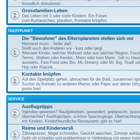
freundlich diskutieren.
Grossfamilien-Leben
Das Leben mit 3 oder mehr Kindern. Ein Forum
zum Austauschen, plaudern, Kontakte knüpfen.
TREFFPUNKT
Die "Bewohner" des Elternplaneten stellen sich vor
Niemand muss - Jeder darf.
Stellt euch den Anderen vor - kurz oder lang!
Wieviele Kinder, welcher Wohnort oder aus welcher Region, Fussb
Tennis, Walken oder Aerobic, Mann oder kein Mann, Job zu Haus
auswärts, Fast-Food oder Bio, Mc Dreamy oder Mr. Big, Stadt od
Hop oder Klassik...
Kontakte knüpfen
Auf den Spielplatz gehen, abmachen für die Badi, zusammen sp
Suchst du Kontakt zu anderen Mamis oder Papis aus deiner U
poste hier!
SERVICE
Ausflugstipps
Irgendwo gewesen? Raufgeklettert, gewandert, geplanscht, spazie
übernachtet? Ausflugstipps, schöne Spaziergänge, Übernachtun
mit Kindern, Kinderfreundliche Restaurants gibt es hier!
Reime und Kinderversli
Zähneputzen, Nägel schneiden, Gesicht waschen, Zimmer aufrä
Geht oft schneller und problemloser in Verbindung mit einem lust