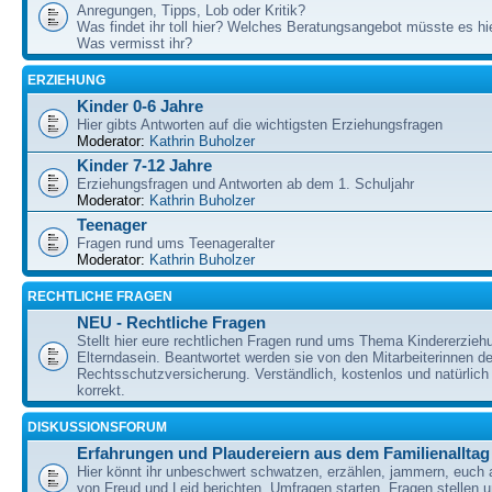
Anregungen, Tipps, Lob oder Kritik?
Was findet ihr toll hier? Welches Beratungsangebot müsste es h
Was vermisst ihr?
ERZIEHUNG
Kinder 0-6 Jahre
Hier gibts Antworten auf die wichtigsten Erziehungsfragen
Moderator:
Kathrin Buholzer
Kinder 7-12 Jahre
Erziehungsfragen und Antworten ab dem 1. Schuljahr
Moderator:
Kathrin Buholzer
Teenager
Fragen rund ums Teenageralter
Moderator:
Kathrin Buholzer
RECHTLICHE FRAGEN
NEU - Rechtliche Fragen
Stellt hier eure rechtlichen Fragen rund ums Thema Kindererzieh
Elterndasein. Beantwortet werden sie von den Mitarbeiterinnen 
Rechtsschutzversicherung. Verständlich, kostenlos und natürlich 
korrekt.
DISKUSSIONSFORUM
Erfahrungen und Plaudereiern aus dem Familienalltag
Hier könnt ihr unbeschwert schwatzen, erzählen, jammern, euch
von Freud und Leid berichten, Umfragen starten, Fragen stellen 