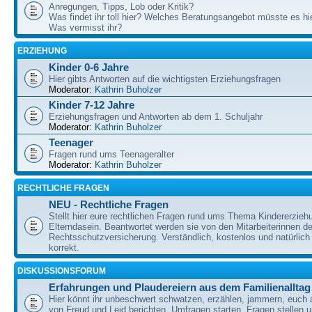
Anregungen, Tipps, Lob oder Kritik?
Was findet ihr toll hier? Welches Beratungsangebot müsste es h
Was vermisst ihr?
ERZIEHUNG
Kinder 0-6 Jahre
Hier gibts Antworten auf die wichtigsten Erziehungsfragen
Moderator:
Kathrin Buholzer
Kinder 7-12 Jahre
Erziehungsfragen und Antworten ab dem 1. Schuljahr
Moderator:
Kathrin Buholzer
Teenager
Fragen rund ums Teenageralter
Moderator:
Kathrin Buholzer
RECHTLICHE FRAGEN
NEU - Rechtliche Fragen
Stellt hier eure rechtlichen Fragen rund ums Thema Kindererzieh
Elterndasein. Beantwortet werden sie von den Mitarbeiterinnen 
Rechtsschutzversicherung. Verständlich, kostenlos und natürlich 
korrekt.
DISKUSSIONSFORUM
Erfahrungen und Plaudereiern aus dem Familienalltag
Hier könnt ihr unbeschwert schwatzen, erzählen, jammern, euch
von Freud und Leid berichten, Umfragen starten, Fragen stellen 