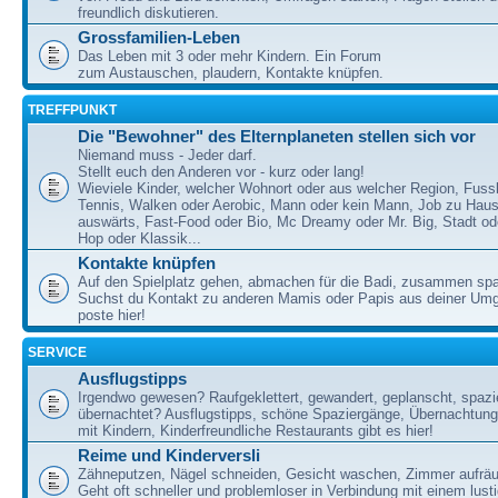
freundlich diskutieren.
Grossfamilien-Leben
Das Leben mit 3 oder mehr Kindern. Ein Forum
zum Austauschen, plaudern, Kontakte knüpfen.
TREFFPUNKT
Die "Bewohner" des Elternplaneten stellen sich vor
Niemand muss - Jeder darf.
Stellt euch den Anderen vor - kurz oder lang!
Wieviele Kinder, welcher Wohnort oder aus welcher Region, Fussb
Tennis, Walken oder Aerobic, Mann oder kein Mann, Job zu Haus
auswärts, Fast-Food oder Bio, Mc Dreamy oder Mr. Big, Stadt od
Hop oder Klassik...
Kontakte knüpfen
Auf den Spielplatz gehen, abmachen für die Badi, zusammen sp
Suchst du Kontakt zu anderen Mamis oder Papis aus deiner U
poste hier!
SERVICE
Ausflugstipps
Irgendwo gewesen? Raufgeklettert, gewandert, geplanscht, spazie
übernachtet? Ausflugstipps, schöne Spaziergänge, Übernachtun
mit Kindern, Kinderfreundliche Restaurants gibt es hier!
Reime und Kinderversli
Zähneputzen, Nägel schneiden, Gesicht waschen, Zimmer aufrä
Geht oft schneller und problemloser in Verbindung mit einem lust