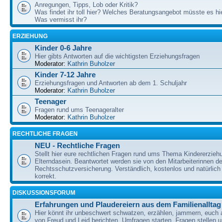
Anregungen, Tipps, Lob oder Kritik?
Was findet ihr toll hier? Welches Beratungsangebot müsste es h
Was vermisst ihr?
ERZIEHUNG
Kinder 0-6 Jahre
Hier gibts Antworten auf die wichtigsten Erziehungsfragen
Moderator:
Kathrin Buholzer
Kinder 7-12 Jahre
Erziehungsfragen und Antworten ab dem 1. Schuljahr
Moderator:
Kathrin Buholzer
Teenager
Fragen rund ums Teenageralter
Moderator:
Kathrin Buholzer
RECHTLICHE FRAGEN
NEU - Rechtliche Fragen
Stellt hier eure rechtlichen Fragen rund ums Thema Kindererzieh
Elterndasein. Beantwortet werden sie von den Mitarbeiterinnen 
Rechtsschutzversicherung. Verständlich, kostenlos und natürlich 
korrekt.
DISKUSSIONSFORUM
Erfahrungen und Plaudereiern aus dem Familienalltag
Hier könnt ihr unbeschwert schwatzen, erzählen, jammern, euch
von Freud und Leid berichten, Umfragen starten, Fragen stellen 