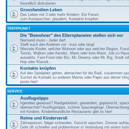
freundlich diskutieren.
Grossfamilien-Leben
Das Leben mit 3 oder mehr Kindern. Ein Forum
zum Austauschen, plaudern, Kontakte knüpfen.
TREFFPUNKT
Die "Bewohner" des Elternplaneten stellen sich vor
Niemand muss - Jeder darf.
Stellt euch den Anderen vor - kurz oder lang!
Wieviele Kinder, welcher Wohnort oder aus welcher Region, Fussb
Tennis, Walken oder Aerobic, Mann oder kein Mann, Job zu Haus
auswärts, Fast-Food oder Bio, Mc Dreamy oder Mr. Big, Stadt od
Hop oder Klassik...
Kontakte knüpfen
Auf den Spielplatz gehen, abmachen für die Badi, zusammen sp
Suchst du Kontakt zu anderen Mamis oder Papis aus deiner U
poste hier!
SERVICE
Ausflugstipps
Irgendwo gewesen? Raufgeklettert, gewandert, geplanscht, spazie
übernachtet? Ausflugstipps, schöne Spaziergänge, Übernachtun
mit Kindern, Kinderfreundliche Restaurants gibt es hier!
Reime und Kinderversli
Zähneputzen, Nägel schneiden, Gesicht waschen, Zimmer aufrä
Geht oft schneller und problemloser in Verbindung mit einem lust