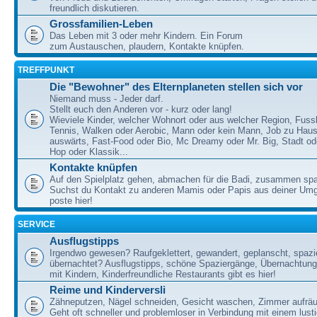
freundlich diskutieren.
Grossfamilien-Leben
Das Leben mit 3 oder mehr Kindern. Ein Forum
zum Austauschen, plaudern, Kontakte knüpfen.
TREFFPUNKT
Die "Bewohner" des Elternplaneten stellen sich vor
Niemand muss - Jeder darf.
Stellt euch den Anderen vor - kurz oder lang!
Wieviele Kinder, welcher Wohnort oder aus welcher Region, Fussb
Tennis, Walken oder Aerobic, Mann oder kein Mann, Job zu Haus
auswärts, Fast-Food oder Bio, Mc Dreamy oder Mr. Big, Stadt od
Hop oder Klassik...
Kontakte knüpfen
Auf den Spielplatz gehen, abmachen für die Badi, zusammen sp
Suchst du Kontakt zu anderen Mamis oder Papis aus deiner U
poste hier!
SERVICE
Ausflugstipps
Irgendwo gewesen? Raufgeklettert, gewandert, geplanscht, spazie
übernachtet? Ausflugstipps, schöne Spaziergänge, Übernachtun
mit Kindern, Kinderfreundliche Restaurants gibt es hier!
Reime und Kinderversli
Zähneputzen, Nägel schneiden, Gesicht waschen, Zimmer aufrä
Geht oft schneller und problemloser in Verbindung mit einem lust