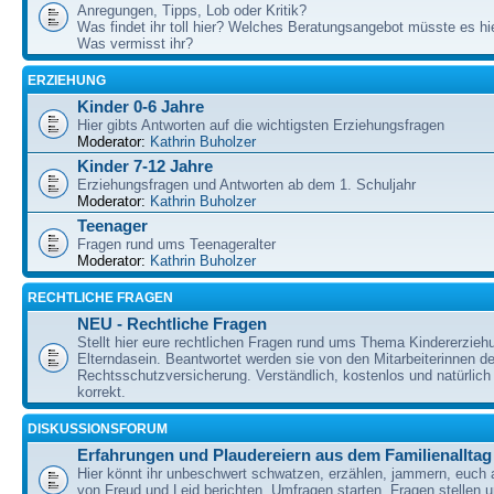
Anregungen, Tipps, Lob oder Kritik?
Was findet ihr toll hier? Welches Beratungsangebot müsste es h
Was vermisst ihr?
ERZIEHUNG
Kinder 0-6 Jahre
Hier gibts Antworten auf die wichtigsten Erziehungsfragen
Moderator:
Kathrin Buholzer
Kinder 7-12 Jahre
Erziehungsfragen und Antworten ab dem 1. Schuljahr
Moderator:
Kathrin Buholzer
Teenager
Fragen rund ums Teenageralter
Moderator:
Kathrin Buholzer
RECHTLICHE FRAGEN
NEU - Rechtliche Fragen
Stellt hier eure rechtlichen Fragen rund ums Thema Kindererzieh
Elterndasein. Beantwortet werden sie von den Mitarbeiterinnen 
Rechtsschutzversicherung. Verständlich, kostenlos und natürlich 
korrekt.
DISKUSSIONSFORUM
Erfahrungen und Plaudereiern aus dem Familienalltag
Hier könnt ihr unbeschwert schwatzen, erzählen, jammern, euch
von Freud und Leid berichten, Umfragen starten, Fragen stellen 