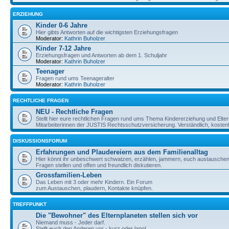
ERZIEHUNG
Kinder 0-6 Jahre
Hier gibts Antworten auf die wichtigsten Erziehungsfragen
Moderator:
Kathrin Buholzer
Kinder 7-12 Jahre
Erziehungsfragen und Antworten ab dem 1. Schuljahr
Moderator:
Kathrin Buholzer
Teenager
Fragen rund ums Teenageralter
Moderator:
Kathrin Buholzer
RECHTLICHE FRAGEN
NEU - Rechtliche Fragen
Stellt hier eure rechtlichen Fragen rund ums Thema Kindererziehung und Elte
Mitarbeiterinnen der JUSTIS Rechtsschutzversicherung. Verständlich, kostenlos
DISKUSSIONSFORUM
Erfahrungen und Plaudereiern aus dem Familienalltag
Hier könnt ihr unbeschwert schwatzen, erzählen, jammern, euch austauschen,
Fragen stellen und offen und freundlich diskutieren.
Grossfamilien-Leben
Das Leben mit 3 oder mehr Kindern. Ein Forum
zum Austauschen, plaudern, Kontakte knüpfen.
TREFFPUNKT
Die "Bewohner" des Elternplaneten stellen sich vor
Niemand muss - Jeder darf.
Stellt euch den Anderen vor - kurz oder lang!