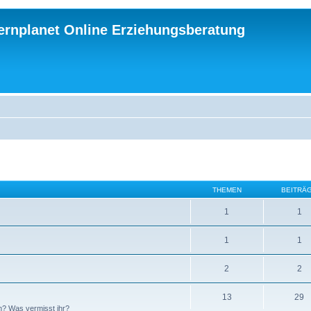
ternplanet Online Erziehungsberatung
THEMEN
BEITRÄ
1
1
1
1
2
2
13
29
n? Was vermisst ihr?