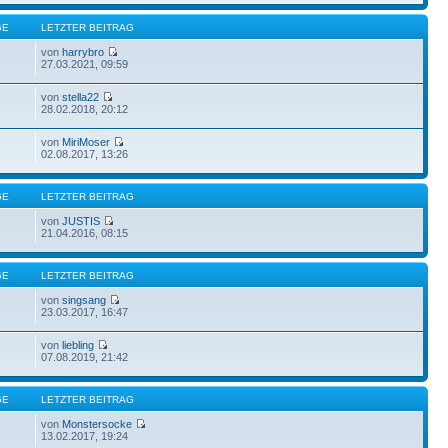
GE
LETZTER BEITRAG
von
harrybro
27.03.2021, 09:59
von
stella22
28.02.2018, 20:12
von
MiriMoser
02.08.2017, 13:26
GE
LETZTER BEITRAG
von
JUSTIS
21.04.2016, 08:15
GE
LETZTER BEITRAG
von
singsang
23.03.2017, 16:47
von
liebling
07.08.2019, 21:42
GE
LETZTER BEITRAG
von
Monstersocke
13.02.2017, 19:24