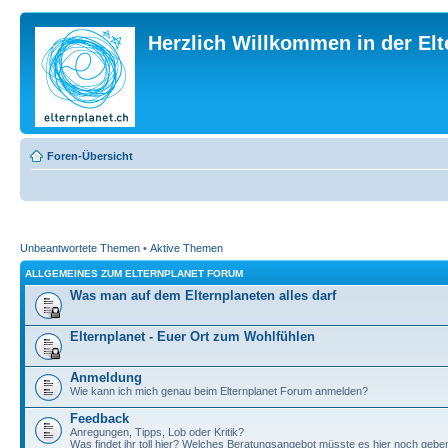
Herzlich Willkommen in der El
Foren-Übersicht
Unbeantwortete Themen
•
Aktive Themen
ALLGEMEINES ZUM ELTERNPLANET FORUM
Was man auf dem Elternplaneten alles darf
Elternplanet - Euer Ort zum Wohlfühlen
Anmeldung
Wie kann ich mich genau beim Elternplanet Forum anmelden?
Feedback
Anregungen, Tipps, Lob oder Kritik?
Was findet ihr toll hier? Welches Beratungsangebot müsste es hier noch gebe