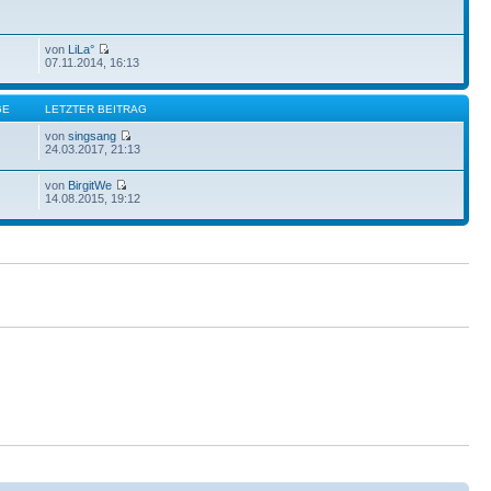
von
LiLa°
07.11.2014, 16:13
GE
LETZTER BEITRAG
von
singsang
24.03.2017, 21:13
von
BirgitWe
14.08.2015, 19:12