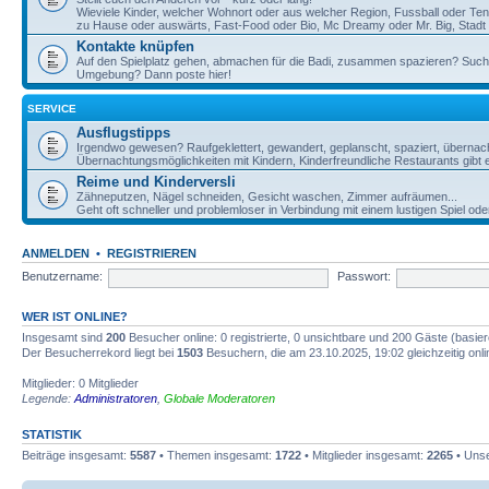
Wieviele Kinder, welcher Wohnort oder aus welcher Region, Fussball oder Te
zu Hause oder auswärts, Fast-Food oder Bio, Mc Dreamy oder Mr. Big, Stadt o
Kontakte knüpfen
Auf den Spielplatz gehen, abmachen für die Badi, zusammen spazieren? Such
Umgebung? Dann poste hier!
SERVICE
Ausflugstipps
Irgendwo gewesen? Raufgeklettert, gewandert, geplanscht, spaziert, übernac
Übernachtungsmöglichkeiten mit Kindern, Kinderfreundliche Restaurants gibt e
Reime und Kinderversli
Zähneputzen, Nägel schneiden, Gesicht waschen, Zimmer aufräumen...
Geht oft schneller und problemloser in Verbindung mit einem lustigen Spiel ode
ANMELDEN
•
REGISTRIEREN
Benutzername:
Passwort:
WER IST ONLINE?
Insgesamt sind
200
Besucher online: 0 registrierte, 0 unsichtbare und 200 Gäste (basie
Der Besucherrekord liegt bei
1503
Besuchern, die am 23.10.2025, 19:02 gleichzeitig onl
Mitglieder: 0 Mitglieder
Legende:
Administratoren
,
Globale Moderatoren
STATISTIK
Beiträge insgesamt:
5587
• Themen insgesamt:
1722
• Mitglieder insgesamt:
2265
• Unse