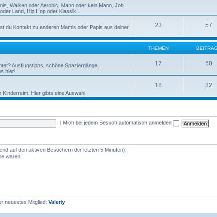
nnis, Walken oder Aerobic, Mann oder kein Mann, Job
der Land, Hip Hop oder Klassik...
23
57
st du Kontakt zu anderen Mamis oder Papis aus deiner
THEMEN
BEITRÄ
17
50
htet? Ausflugstipps, schöne Spaziergänge,
s hier!
18
32
r Kinderreim. Hier gibts eine Auswahl.
|
Mich bei jedem Besuch automatisch anmelden
rend auf den aktiven Besuchern der letzten 5 Minuten)
ine waren.
r neuestes Mitglied:
Valeriy