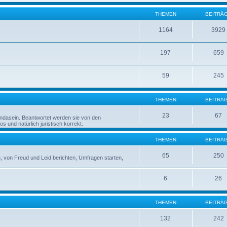
THEMEN
BEITRÄ
1164
3929
197
659
59
245
THEMEN
BEITRÄ
23
67
rndasein. Beantwortet werden sie von den
 und natürlich juristisch korrekt.
THEMEN
BEITRÄ
65
250
 von Freud und Leid berichten, Umfragen starten,
6
26
THEMEN
BEITRÄ
132
242