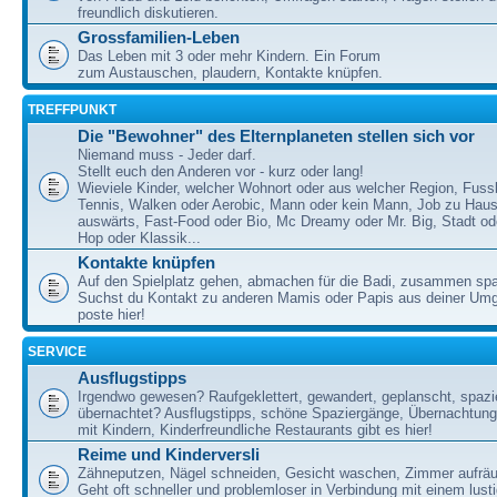
freundlich diskutieren.
Grossfamilien-Leben
Das Leben mit 3 oder mehr Kindern. Ein Forum
zum Austauschen, plaudern, Kontakte knüpfen.
TREFFPUNKT
Die "Bewohner" des Elternplaneten stellen sich vor
Niemand muss - Jeder darf.
Stellt euch den Anderen vor - kurz oder lang!
Wieviele Kinder, welcher Wohnort oder aus welcher Region, Fussb
Tennis, Walken oder Aerobic, Mann oder kein Mann, Job zu Haus
auswärts, Fast-Food oder Bio, Mc Dreamy oder Mr. Big, Stadt od
Hop oder Klassik...
Kontakte knüpfen
Auf den Spielplatz gehen, abmachen für die Badi, zusammen sp
Suchst du Kontakt zu anderen Mamis oder Papis aus deiner U
poste hier!
SERVICE
Ausflugstipps
Irgendwo gewesen? Raufgeklettert, gewandert, geplanscht, spazie
übernachtet? Ausflugstipps, schöne Spaziergänge, Übernachtun
mit Kindern, Kinderfreundliche Restaurants gibt es hier!
Reime und Kinderversli
Zähneputzen, Nägel schneiden, Gesicht waschen, Zimmer aufrä
Geht oft schneller und problemloser in Verbindung mit einem lust