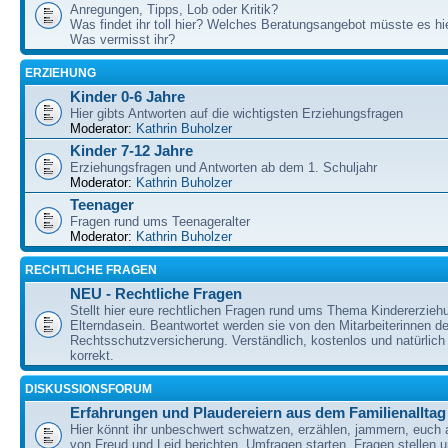
Anregungen, Tipps, Lob oder Kritik?
Was findet ihr toll hier? Welches Beratungsangebot müsste es h
Was vermisst ihr?
ERZIEHUNG
Kinder 0-6 Jahre
Hier gibts Antworten auf die wichtigsten Erziehungsfragen
Moderator:
Kathrin Buholzer
Kinder 7-12 Jahre
Erziehungsfragen und Antworten ab dem 1. Schuljahr
Moderator:
Kathrin Buholzer
Teenager
Fragen rund ums Teenageralter
Moderator:
Kathrin Buholzer
RECHTLICHE FRAGEN
NEU - Rechtliche Fragen
Stellt hier eure rechtlichen Fragen rund ums Thema Kindererzieh
Elterndasein. Beantwortet werden sie von den Mitarbeiterinnen 
Rechtsschutzversicherung. Verständlich, kostenlos und natürlich 
korrekt.
DISKUSSIONSFORUM
Erfahrungen und Plaudereiern aus dem Familienalltag
Hier könnt ihr unbeschwert schwatzen, erzählen, jammern, euch
von Freud und Leid berichten, Umfragen starten, Fragen stellen 