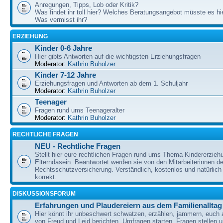
Anregungen, Tipps, Lob oder Kritik?
Was findet ihr toll hier? Welches Beratungsangebot müsste es h
Was vermisst ihr?
ERZIEHUNG
Kinder 0-6 Jahre
Hier gibts Antworten auf die wichtigsten Erziehungsfragen
Moderator:
Kathrin Buholzer
Kinder 7-12 Jahre
Erziehungsfragen und Antworten ab dem 1. Schuljahr
Moderator:
Kathrin Buholzer
Teenager
Fragen rund ums Teenageralter
Moderator:
Kathrin Buholzer
RECHTLICHE FRAGEN
NEU - Rechtliche Fragen
Stellt hier eure rechtlichen Fragen rund ums Thema Kindererzieh
Elterndasein. Beantwortet werden sie von den Mitarbeiterinnen 
Rechtsschutzversicherung. Verständlich, kostenlos und natürlich 
korrekt.
DISKUSSIONSFORUM
Erfahrungen und Plaudereiern aus dem Familienalltag
Hier könnt ihr unbeschwert schwatzen, erzählen, jammern, euch
von Freud und Leid berichten, Umfragen starten, Fragen stellen 