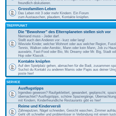
freundlich diskutieren.
Grossfamilien-Leben
Das Leben mit 3 oder mehr Kindern. Ein Forum
zum Austauschen, plaudern, Kontakte knüpfen.
TREFFPUNKT
Die "Bewohner" des Elternplaneten stellen sich vor
Niemand muss - Jeder darf.
Stellt euch den Anderen vor - kurz oder lang!
Wieviele Kinder, welcher Wohnort oder aus welcher Region, Fussb
Tennis, Walken oder Aerobic, Mann oder kein Mann, Job zu Haus
auswärts, Fast-Food oder Bio, Mc Dreamy oder Mr. Big, Stadt od
Hop oder Klassik...
Kontakte knüpfen
Auf den Spielplatz gehen, abmachen für die Badi, zusammen sp
Suchst du Kontakt zu anderen Mamis oder Papis aus deiner U
poste hier!
SERVICE
Ausflugstipps
Irgendwo gewesen? Raufgeklettert, gewandert, geplanscht, spazie
übernachtet? Ausflugstipps, schöne Spaziergänge, Übernachtun
mit Kindern, Kinderfreundliche Restaurants gibt es hier!
Reime und Kinderversli
Zähneputzen, Nägel schneiden, Gesicht waschen, Zimmer aufrä
Geht oft schneller und problemloser in Verbindung mit einem lust