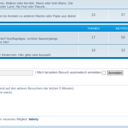
nnis, Walken oder Aerobic, Mann oder kein Mann, Job
der Land, Hip Hop oder Klassik...
23
57
st du Kontakt zu anderen Mamis oder Papis aus deiner
THEMEN
BEITRÄ
17
50
htet? Ausflugstipps, schöne Spaziergänge,
s hier!
18
32
r Kinderreim. Hier gibts eine Auswahl.
|
Mich bei jedem Besuch automatisch anmelden
rend auf den aktiven Besuchern der letzten 5 Minuten)
ine waren.
r neuestes Mitglied:
Valeriy