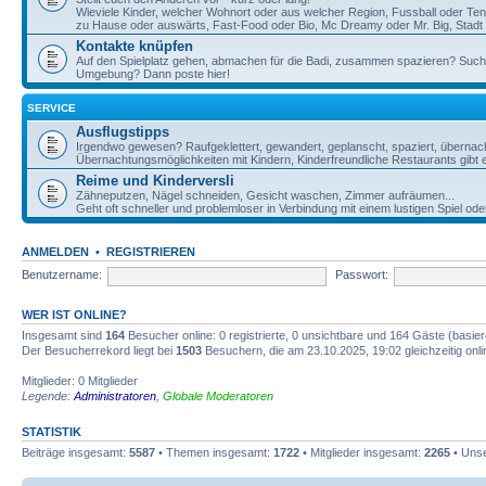
Wieviele Kinder, welcher Wohnort oder aus welcher Region, Fussball oder Te
zu Hause oder auswärts, Fast-Food oder Bio, Mc Dreamy oder Mr. Big, Stadt o
Kontakte knüpfen
Auf den Spielplatz gehen, abmachen für die Badi, zusammen spazieren? Such
Umgebung? Dann poste hier!
SERVICE
Ausflugstipps
Irgendwo gewesen? Raufgeklettert, gewandert, geplanscht, spaziert, übernac
Übernachtungsmöglichkeiten mit Kindern, Kinderfreundliche Restaurants gibt e
Reime und Kinderversli
Zähneputzen, Nägel schneiden, Gesicht waschen, Zimmer aufräumen...
Geht oft schneller und problemloser in Verbindung mit einem lustigen Spiel ode
ANMELDEN
•
REGISTRIEREN
Benutzername:
Passwort:
WER IST ONLINE?
Insgesamt sind
164
Besucher online: 0 registrierte, 0 unsichtbare und 164 Gäste (basie
Der Besucherrekord liegt bei
1503
Besuchern, die am 23.10.2025, 19:02 gleichzeitig onl
Mitglieder: 0 Mitglieder
Legende:
Administratoren
,
Globale Moderatoren
STATISTIK
Beiträge insgesamt:
5587
• Themen insgesamt:
1722
• Mitglieder insgesamt:
2265
• Unse