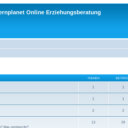
ternplanet Online Erziehungsberatung
THEMEN
BEITRÄ
1
1
1
1
2
2
13
29
n? Was vermisst ihr?