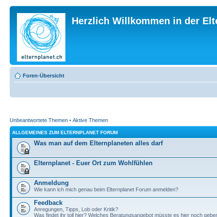
Herzlich Willkommen in der El
Foren-Übersicht
Unbeantwortete Themen
•
Aktive Themen
ALLGEMEINES ZUM ELTERNPLANET FORUM
Was man auf dem Elternplaneten alles darf
Elternplanet - Euer Ort zum Wohlfühlen
Anmeldung
Wie kann ich mich genau beim Elternplanet Forum anmelden?
Feedback
Anregungen, Tipps, Lob oder Kritik?
Was findet ihr toll hier? Welches Beratungsangebot müsste es hier noch gebe