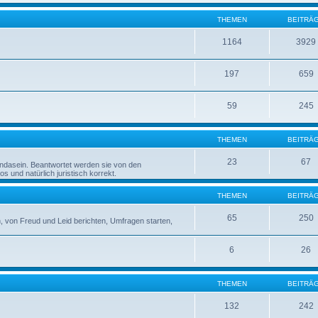
THEMEN
BEITRÄ
1164
3929
197
659
59
245
THEMEN
BEITRÄ
23
67
rndasein. Beantwortet werden sie von den
 und natürlich juristisch korrekt.
THEMEN
BEITRÄ
65
250
 von Freud und Leid berichten, Umfragen starten,
6
26
THEMEN
BEITRÄ
132
242