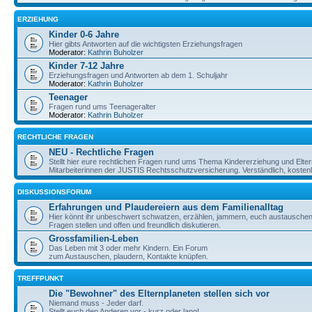
ERZIEHUNG
Kinder 0-6 Jahre
Hier gibts Antworten auf die wichtigsten Erziehungsfragen
Moderator:
Kathrin Buholzer
Kinder 7-12 Jahre
Erziehungsfragen und Antworten ab dem 1. Schuljahr
Moderator:
Kathrin Buholzer
Teenager
Fragen rund ums Teenageralter
Moderator:
Kathrin Buholzer
RECHTLICHE FRAGEN
NEU - Rechtliche Fragen
Stellt hier eure rechtlichen Fragen rund ums Thema Kindererziehung und Elte
Mitarbeiterinnen der JUSTIS Rechtsschutzversicherung. Verständlich, kostenlos
DISKUSSIONSFORUM
Erfahrungen und Plaudereiern aus dem Familienalltag
Hier könnt ihr unbeschwert schwatzen, erzählen, jammern, euch austauschen,
Fragen stellen und offen und freundlich diskutieren.
Grossfamilien-Leben
Das Leben mit 3 oder mehr Kindern. Ein Forum
zum Austauschen, plaudern, Kontakte knüpfen.
TREFFPUNKT
Die "Bewohner" des Elternplaneten stellen sich vor
Niemand muss - Jeder darf.
Stellt euch den Anderen vor - kurz oder lang!