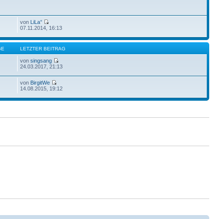
von
LiLa°
07.11.2014, 16:13
GE
LETZTER BEITRAG
von
singsang
24.03.2017, 21:13
von
BirgitWe
14.08.2015, 19:12