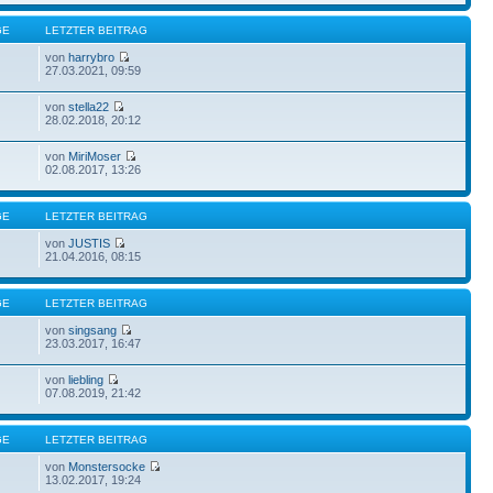
GE
LETZTER BEITRAG
von
harrybro
27.03.2021, 09:59
von
stella22
28.02.2018, 20:12
von
MiriMoser
02.08.2017, 13:26
GE
LETZTER BEITRAG
von
JUSTIS
21.04.2016, 08:15
GE
LETZTER BEITRAG
von
singsang
23.03.2017, 16:47
von
liebling
07.08.2019, 21:42
GE
LETZTER BEITRAG
von
Monstersocke
13.02.2017, 19:24