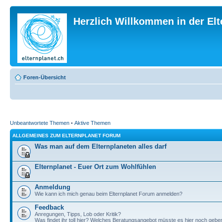
Herzlich Willkommen in der El
Foren-Übersicht
Unbeantwortete Themen
•
Aktive Themen
ALLGEMEINES ZUM ELTERNPLANET FORUM
Was man auf dem Elternplaneten alles darf
Elternplanet - Euer Ort zum Wohlfühlen
Anmeldung
Wie kann ich mich genau beim Elternplanet Forum anmelden?
Feedback
Anregungen, Tipps, Lob oder Kritik?
Was findet ihr toll hier? Welches Beratungsangebot müsste es hier noch gebe