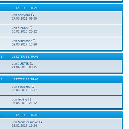
GE
LETZTER BEITRAG
von
harrybro
27.03.2021, 09:59
von
stella22
28.02.2018, 20:12
von
MiriMoser
02.08.2017, 13:26
GE
LETZTER BEITRAG
von
JUSTIS
21.04.2016, 08:15
GE
LETZTER BEITRAG
von
singsang
23.03.2017, 16:47
von
liebling
07.08.2019, 21:42
GE
LETZTER BEITRAG
von
Monstersocke
13.02.2017, 19:24