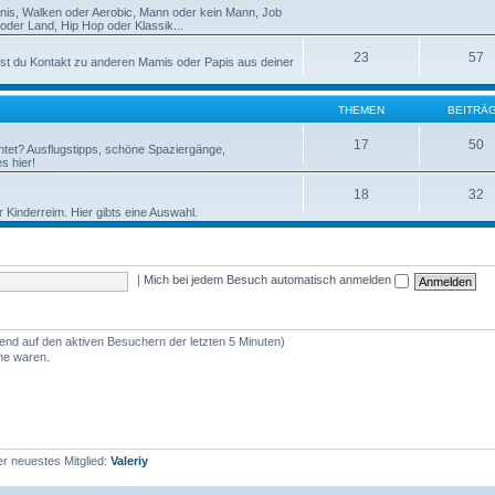
nnis, Walken oder Aerobic, Mann oder kein Mann, Job
der Land, Hip Hop oder Klassik...
23
57
st du Kontakt zu anderen Mamis oder Papis aus deiner
THEMEN
BEITRÄ
17
50
htet? Ausflugstipps, schöne Spaziergänge,
s hier!
18
32
r Kinderreim. Hier gibts eine Auswahl.
|
Mich bei jedem Besuch automatisch anmelden
rend auf den aktiven Besuchern der letzten 5 Minuten)
ine waren.
r neuestes Mitglied:
Valeriy