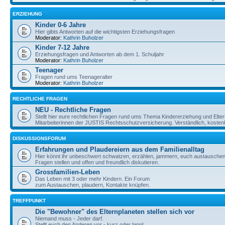
ERZIEHUNG
Kinder 0-6 Jahre
Hier gibts Antworten auf die wichtigsten Erziehungsfragen
Moderator:
Kathrin Buholzer
Kinder 7-12 Jahre
Erziehungsfragen und Antworten ab dem 1. Schuljahr
Moderator:
Kathrin Buholzer
Teenager
Fragen rund ums Teenageralter
Moderator:
Kathrin Buholzer
RECHTLICHE FRAGEN
NEU - Rechtliche Fragen
Stellt hier eure rechtlichen Fragen rund ums Thema Kindererziehung und Elte
Mitarbeiterinnen der JUSTIS Rechtsschutzversicherung. Verständlich, kostenlos
DISKUSSIONSFORUM
Erfahrungen und Plaudereiern aus dem Familienalltag
Hier könnt ihr unbeschwert schwatzen, erzählen, jammern, euch austauschen,
Fragen stellen und offen und freundlich diskutieren.
Grossfamilien-Leben
Das Leben mit 3 oder mehr Kindern. Ein Forum
zum Austauschen, plaudern, Kontakte knüpfen.
TREFFPUNKT
Die "Bewohner" des Elternplaneten stellen sich vor
Niemand muss - Jeder darf.
Stellt euch den Anderen vor - kurz oder lang!