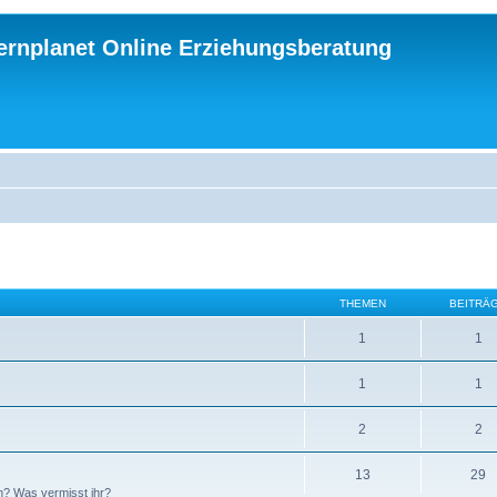
ternplanet Online Erziehungsberatung
THEMEN
BEITRÄ
1
1
1
1
2
2
13
29
n? Was vermisst ihr?