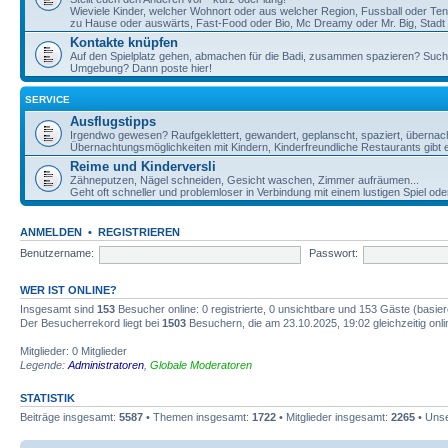
Wieviele Kinder, welcher Wohnort oder aus welcher Region, Fussball oder Te
zu Hause oder auswärts, Fast-Food oder Bio, Mc Dreamy oder Mr. Big, Stadt o
Kontakte knüpfen
Auf den Spielplatz gehen, abmachen für die Badi, zusammen spazieren? Such
Umgebung? Dann poste hier!
SERVICE
Ausflugstipps
Irgendwo gewesen? Raufgeklettert, gewandert, geplanscht, spaziert, übernac
Übernachtungsmöglichkeiten mit Kindern, Kinderfreundliche Restaurants gibt e
Reime und Kinderversli
Zähneputzen, Nägel schneiden, Gesicht waschen, Zimmer aufräumen...
Geht oft schneller und problemloser in Verbindung mit einem lustigen Spiel ode
ANMELDEN
•
REGISTRIEREN
Benutzername:
Passwort:
WER IST ONLINE?
Insgesamt sind
153
Besucher online: 0 registrierte, 0 unsichtbare und 153 Gäste (basie
Der Besucherrekord liegt bei
1503
Besuchern, die am 23.10.2025, 19:02 gleichzeitig onl
Mitglieder: 0 Mitglieder
Legende:
Administratoren
,
Globale Moderatoren
STATISTIK
Beiträge insgesamt:
5587
• Themen insgesamt:
1722
• Mitglieder insgesamt:
2265
• Unse