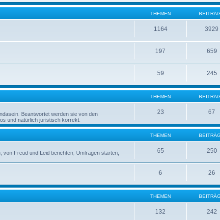
THEMEN
BEITRÄ
1164
3929
197
659
59
245
THEMEN
BEITRÄ
23
67
rndasein. Beantwortet werden sie von den
 und natürlich juristisch korrekt.
THEMEN
BEITRÄ
65
250
 von Freud und Leid berichten, Umfragen starten,
6
26
THEMEN
BEITRÄ
132
242