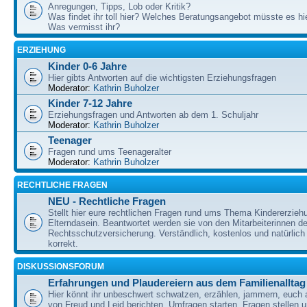
Anregungen, Tipps, Lob oder Kritik?
Was findet ihr toll hier? Welches Beratungsangebot müsste es h
Was vermisst ihr?
ERZIEHUNG
Kinder 0-6 Jahre
Hier gibts Antworten auf die wichtigsten Erziehungsfragen
Moderator:
Kathrin Buholzer
Kinder 7-12 Jahre
Erziehungsfragen und Antworten ab dem 1. Schuljahr
Moderator:
Kathrin Buholzer
Teenager
Fragen rund ums Teenageralter
Moderator:
Kathrin Buholzer
RECHTLICHE FRAGEN
NEU - Rechtliche Fragen
Stellt hier eure rechtlichen Fragen rund ums Thema Kindererzieh
Elterndasein. Beantwortet werden sie von den Mitarbeiterinnen 
Rechtsschutzversicherung. Verständlich, kostenlos und natürlich 
korrekt.
DISKUSSIONSFORUM
Erfahrungen und Plaudereiern aus dem Familienalltag
Hier könnt ihr unbeschwert schwatzen, erzählen, jammern, euch
von Freud und Leid berichten, Umfragen starten, Fragen stellen 