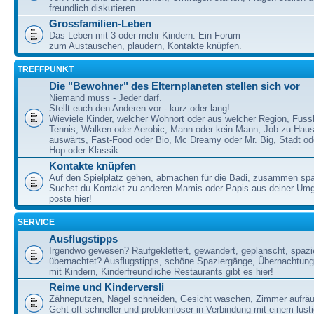
freundlich diskutieren.
Grossfamilien-Leben
Das Leben mit 3 oder mehr Kindern. Ein Forum
zum Austauschen, plaudern, Kontakte knüpfen.
TREFFPUNKT
Die "Bewohner" des Elternplaneten stellen sich vor
Niemand muss - Jeder darf.
Stellt euch den Anderen vor - kurz oder lang!
Wieviele Kinder, welcher Wohnort oder aus welcher Region, Fussb
Tennis, Walken oder Aerobic, Mann oder kein Mann, Job zu Haus
auswärts, Fast-Food oder Bio, Mc Dreamy oder Mr. Big, Stadt od
Hop oder Klassik...
Kontakte knüpfen
Auf den Spielplatz gehen, abmachen für die Badi, zusammen sp
Suchst du Kontakt zu anderen Mamis oder Papis aus deiner U
poste hier!
SERVICE
Ausflugstipps
Irgendwo gewesen? Raufgeklettert, gewandert, geplanscht, spazie
übernachtet? Ausflugstipps, schöne Spaziergänge, Übernachtun
mit Kindern, Kinderfreundliche Restaurants gibt es hier!
Reime und Kinderversli
Zähneputzen, Nägel schneiden, Gesicht waschen, Zimmer aufrä
Geht oft schneller und problemloser in Verbindung mit einem lust