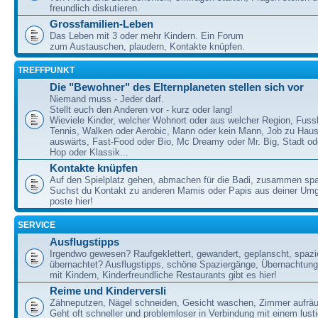
freundlich diskutieren.
Grossfamilien-Leben
Das Leben mit 3 oder mehr Kindern. Ein Forum
zum Austauschen, plaudern, Kontakte knüpfen.
TREFFPUNKT
Die "Bewohner" des Elternplaneten stellen sich vor
Niemand muss - Jeder darf.
Stellt euch den Anderen vor - kurz oder lang!
Wieviele Kinder, welcher Wohnort oder aus welcher Region, Fussb
Tennis, Walken oder Aerobic, Mann oder kein Mann, Job zu Haus
auswärts, Fast-Food oder Bio, Mc Dreamy oder Mr. Big, Stadt od
Hop oder Klassik...
Kontakte knüpfen
Auf den Spielplatz gehen, abmachen für die Badi, zusammen sp
Suchst du Kontakt zu anderen Mamis oder Papis aus deiner U
poste hier!
SERVICE
Ausflugstipps
Irgendwo gewesen? Raufgeklettert, gewandert, geplanscht, spazie
übernachtet? Ausflugstipps, schöne Spaziergänge, Übernachtun
mit Kindern, Kinderfreundliche Restaurants gibt es hier!
Reime und Kinderversli
Zähneputzen, Nägel schneiden, Gesicht waschen, Zimmer aufrä
Geht oft schneller und problemloser in Verbindung mit einem lust