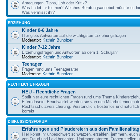
Anregungen, Tipps, Lob oder Kritik?
Was findet ihr toll hier? Welches Beratungsangebot müsste es h
Was vermisst ihr?
ERZIEHUNG
Kinder 0-6 Jahre
Hier gibts Antworten auf die wichtigsten Erziehungsfragen
Moderator:
Kathrin Buholzer
Kinder 7-12 Jahre
Erziehungsfragen und Antworten ab dem 1. Schuljahr
Moderator:
Kathrin Buholzer
Teenager
Fragen rund ums Teenageralter
Moderator:
Kathrin Buholzer
RECHTLICHE FRAGEN
NEU - Rechtliche Fragen
Stellt hier eure rechtlichen Fragen rund ums Thema Kindererzieh
Elterndasein. Beantwortet werden sie von den Mitarbeiterinnen 
Rechtsschutzversicherung. Verständlich, kostenlos und natürlich 
korrekt.
DISKUSSIONSFORUM
Erfahrungen und Plaudereiern aus dem Familienalltag
Hier könnt ihr unbeschwert schwatzen, erzählen, jammern, euch
von Freud und Leid berichten, Umfragen starten, Fragen stellen 