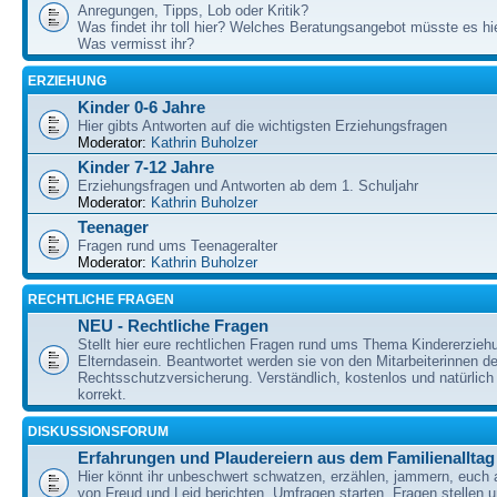
Anregungen, Tipps, Lob oder Kritik?
Was findet ihr toll hier? Welches Beratungsangebot müsste es h
Was vermisst ihr?
ERZIEHUNG
Kinder 0-6 Jahre
Hier gibts Antworten auf die wichtigsten Erziehungsfragen
Moderator:
Kathrin Buholzer
Kinder 7-12 Jahre
Erziehungsfragen und Antworten ab dem 1. Schuljahr
Moderator:
Kathrin Buholzer
Teenager
Fragen rund ums Teenageralter
Moderator:
Kathrin Buholzer
RECHTLICHE FRAGEN
NEU - Rechtliche Fragen
Stellt hier eure rechtlichen Fragen rund ums Thema Kindererzieh
Elterndasein. Beantwortet werden sie von den Mitarbeiterinnen 
Rechtsschutzversicherung. Verständlich, kostenlos und natürlich 
korrekt.
DISKUSSIONSFORUM
Erfahrungen und Plaudereiern aus dem Familienalltag
Hier könnt ihr unbeschwert schwatzen, erzählen, jammern, euch
von Freud und Leid berichten, Umfragen starten, Fragen stellen 