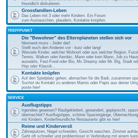
freundlich diskutieren.
Grossfamilien-Leben
Das Leben mit 3 oder mehr Kindern. Ein Forum
zum Austauschen, plaudern, Kontakte knüpfen.
TREFFPUNKT
Die "Bewohner" des Elternplaneten stellen sich vor
Niemand muss - Jeder darf.
Stellt euch den Anderen vor - kurz oder lang!
Wieviele Kinder, welcher Wohnort oder aus welcher Region, Fussb
Tennis, Walken oder Aerobic, Mann oder kein Mann, Job zu Haus
auswärts, Fast-Food oder Bio, Mc Dreamy oder Mr. Big, Stadt od
Hop oder Klassik...
Kontakte knüpfen
Auf den Spielplatz gehen, abmachen für die Badi, zusammen sp
Suchst du Kontakt zu anderen Mamis oder Papis aus deiner U
poste hier!
SERVICE
Ausflugstipps
Irgendwo gewesen? Raufgeklettert, gewandert, geplanscht, spazie
übernachtet? Ausflugstipps, schöne Spaziergänge, Übernachtun
mit Kindern, Kinderfreundliche Restaurants gibt es hier!
Reime und Kinderversli
Zähneputzen, Nägel schneiden, Gesicht waschen, Zimmer aufrä
Geht oft schneller und problemloser in Verbindung mit einem lust