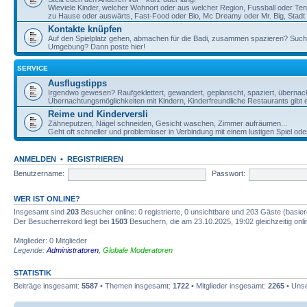
Wieviele Kinder, welcher Wohnort oder aus welcher Region, Fussball oder Te
zu Hause oder auswärts, Fast-Food oder Bio, Mc Dreamy oder Mr. Big, Stadt o
Kontakte knüpfen
Auf den Spielplatz gehen, abmachen für die Badi, zusammen spazieren? Such
Umgebung? Dann poste hier!
SERVICE
Ausflugstipps
Irgendwo gewesen? Raufgeklettert, gewandert, geplanscht, spaziert, übernac
Übernachtungsmöglichkeiten mit Kindern, Kinderfreundliche Restaurants gibt e
Reime und Kinderversli
Zähneputzen, Nägel schneiden, Gesicht waschen, Zimmer aufräumen...
Geht oft schneller und problemloser in Verbindung mit einem lustigen Spiel ode
ANMELDEN
•
REGISTRIEREN
Benutzername:
Passwort:
WER IST ONLINE?
Insgesamt sind
203
Besucher online: 0 registrierte, 0 unsichtbare und 203 Gäste (basie
Der Besucherrekord liegt bei
1503
Besuchern, die am 23.10.2025, 19:02 gleichzeitig onl
Mitglieder: 0 Mitglieder
Legende:
Administratoren
,
Globale Moderatoren
STATISTIK
Beiträge insgesamt:
5587
• Themen insgesamt:
1722
• Mitglieder insgesamt:
2265
• Unse