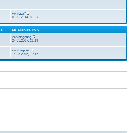
von
LiLa°
07.11.2014, 16:13
GE
LETZTER BEITRAG
von
singsang
24.03.2017, 21:13
von
BirgitWe
14.08.2015, 19:12