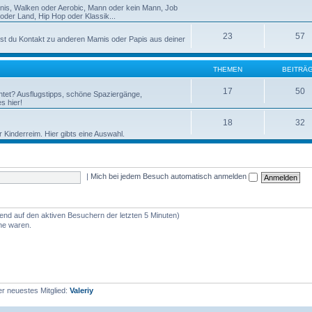
nnis, Walken oder Aerobic, Mann oder kein Mann, Job
der Land, Hip Hop oder Klassik...
23
57
st du Kontakt zu anderen Mamis oder Papis aus deiner
THEMEN
BEITRÄ
17
50
htet? Ausflugstipps, schöne Spaziergänge,
s hier!
18
32
r Kinderreim. Hier gibts eine Auswahl.
|
Mich bei jedem Besuch automatisch anmelden
rend auf den aktiven Besuchern der letzten 5 Minuten)
ine waren.
r neuestes Mitglied:
Valeriy