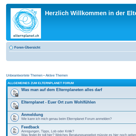
Herzlich Willkommen in der El
Foren-Übersicht
Unbeantwortete Themen
•
Aktive Themen
ALLGEMEINES ZUM ELTERNPLANET FORUM
Was man auf dem Elternplaneten alles darf
Elternplanet - Euer Ort zum Wohlfühlen
Anmeldung
Wie kann ich mich genau beim Elternplanet Forum anmelden?
Feedback
Anregungen, Tipps, Lob oder Kritik?
Was findet ihr toll hier? Welches Beratungsangebot müsste es hier noch gebe