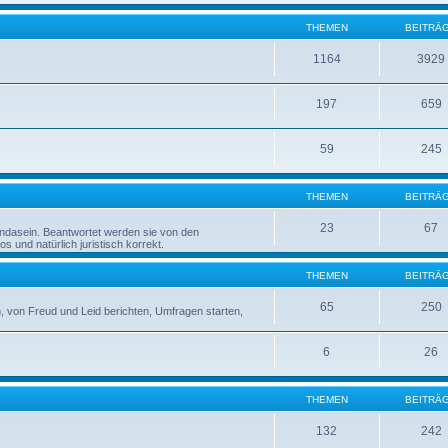
THEMEN
BEITRÄ
1164
3929
197
659
59
245
THEMEN
BEITRÄ
23
67
rndasein. Beantwortet werden sie von den
 und natürlich juristisch korrekt.
THEMEN
BEITRÄ
65
250
 von Freud und Leid berichten, Umfragen starten,
6
26
THEMEN
BEITRÄ
132
242