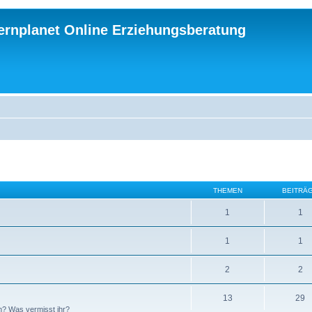
ternplanet Online Erziehungsberatung
THEMEN
BEITRÄ
1
1
1
1
2
2
13
29
n? Was vermisst ihr?