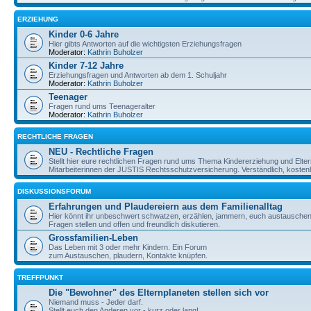
ERZIEHUNG
Kinder 0-6 Jahre
Hier gibts Antworten auf die wichtigsten Erziehungsfragen
Moderator:
Kathrin Buholzer
Kinder 7-12 Jahre
Erziehungsfragen und Antworten ab dem 1. Schuljahr
Moderator:
Kathrin Buholzer
Teenager
Fragen rund ums Teenageralter
Moderator:
Kathrin Buholzer
RECHTLICHE FRAGEN
NEU - Rechtliche Fragen
Stellt hier eure rechtlichen Fragen rund ums Thema Kindererziehung und Elte
Mitarbeiterinnen der JUSTIS Rechtsschutzversicherung. Verständlich, kostenlos
DISKUSSIONSFORUM
Erfahrungen und Plaudereiern aus dem Familienalltag
Hier könnt ihr unbeschwert schwatzen, erzählen, jammern, euch austauschen,
Fragen stellen und offen und freundlich diskutieren.
Grossfamilien-Leben
Das Leben mit 3 oder mehr Kindern. Ein Forum
zum Austauschen, plaudern, Kontakte knüpfen.
TREFFPUNKT
Die "Bewohner" des Elternplaneten stellen sich vor
Niemand muss - Jeder darf.
Stellt euch den Anderen vor - kurz oder lang!