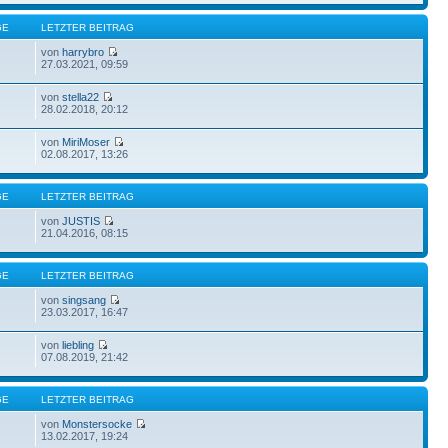
GE
LETZTER BEITRAG
von
harrybro
27.03.2021, 09:59
von
stella22
28.02.2018, 20:12
von
MiriMoser
02.08.2017, 13:26
GE
LETZTER BEITRAG
von
JUSTIS
21.04.2016, 08:15
GE
LETZTER BEITRAG
von
singsang
23.03.2017, 16:47
von
liebling
07.08.2019, 21:42
GE
LETZTER BEITRAG
von
Monstersocke
13.02.2017, 19:24