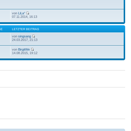
von
LiLa°
07.11.2014, 16:13
GE
LETZTER BEITRAG
von
singsang
24.03.2017, 21:13
von
BirgitWe
14.08.2015, 19:12