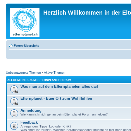
Herzlich Willkommen in der El
Foren-Übersicht
Unbeantwortete Themen
•
Aktive Themen
ALLGEMEINES ZUM ELTERNPLANET FORUM
Was man auf dem Elternplaneten alles darf
Elternplanet - Euer Ort zum Wohlfühlen
Anmeldung
Wie kann ich mich genau beim Elternplanet Forum anmelden?
Feedback
Anregungen, Tipps, Lob oder Kritik?
Was findet ihr toll hier? Welches Beratungsangebot müsste es hier noch gebe