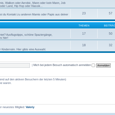
nnis, Walken oder Aerobic, Mann oder kein Mann, Job
der Land, Hip Hop oder Klassik...
23
57
st du Kontakt zu anderen Mamis oder Papis aus deiner
THEMEN
BEITRÄ
17
50
htet? Ausflugstipps, schöne Spaziergänge,
s hier!
18
32
r Kinderreim. Hier gibts eine Auswahl.
|
Mich bei jedem Besuch automatisch anmelden
rend auf den aktiven Besuchern der letzten 5 Minuten)
ine waren.
r neuestes Mitglied:
Valeriy