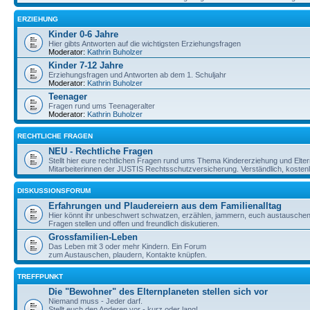
ERZIEHUNG
Kinder 0-6 Jahre
Hier gibts Antworten auf die wichtigsten Erziehungsfragen
Moderator:
Kathrin Buholzer
Kinder 7-12 Jahre
Erziehungsfragen und Antworten ab dem 1. Schuljahr
Moderator:
Kathrin Buholzer
Teenager
Fragen rund ums Teenageralter
Moderator:
Kathrin Buholzer
RECHTLICHE FRAGEN
NEU - Rechtliche Fragen
Stellt hier eure rechtlichen Fragen rund ums Thema Kindererziehung und Elte
Mitarbeiterinnen der JUSTIS Rechtsschutzversicherung. Verständlich, kostenlos
DISKUSSIONSFORUM
Erfahrungen und Plaudereiern aus dem Familienalltag
Hier könnt ihr unbeschwert schwatzen, erzählen, jammern, euch austauschen,
Fragen stellen und offen und freundlich diskutieren.
Grossfamilien-Leben
Das Leben mit 3 oder mehr Kindern. Ein Forum
zum Austauschen, plaudern, Kontakte knüpfen.
TREFFPUNKT
Die "Bewohner" des Elternplaneten stellen sich vor
Niemand muss - Jeder darf.
Stellt euch den Anderen vor - kurz oder lang!