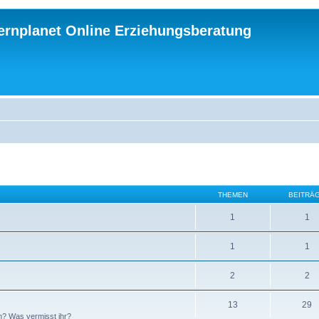
ternplanet Online Erziehungsberatung
THEMEN
BEITRÄ
1
1
1
1
2
2
13
29
n? Was vermisst ihr?