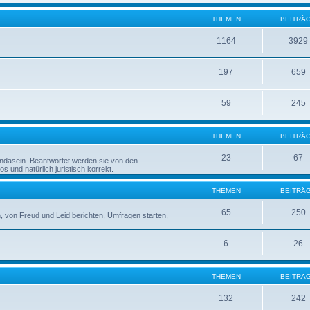
THEMEN
BEITRÄ
1164
3929
197
659
59
245
THEMEN
BEITRÄ
23
67
rndasein. Beantwortet werden sie von den
 und natürlich juristisch korrekt.
THEMEN
BEITRÄ
65
250
 von Freud und Leid berichten, Umfragen starten,
6
26
THEMEN
BEITRÄ
132
242