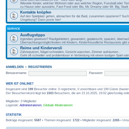
Wieviele Kinder, welcher Wohnort oder aus welcher Region, Fussball oder Te
zu Hause oder auswärts, Fast-Food oder Bio, Mc Dreamy oder Mr. Big, Stadt o
Kontakte knüpfen
Auf den Spielplatz gehen, abmachen für die Badi, zusammen spazieren? Such
Umgebung? Dann poste hier!
SERVICE
Ausflugstipps
Irgendwo gewesen? Raufgeklettert, gewandert, geplanscht, spaziert, übernac
Übernachtungsmöglichkeiten mit Kindern, Kinderfreundliche Restaurants gibt e
Reime und Kinderversli
Zähneputzen, Nägel schneiden, Gesicht waschen, Zimmer aufräumen...
Geht oft schneller und problemloser in Verbindung mit einem lustigen Spiel ode
ANMELDEN
•
REGISTRIEREN
Benutzername:
Passwort:
WER IST ONLINE?
Insgesamt sind
199
Besucher online: 0 registrierte, 0 unsichtbare und 199 Gäste (basie
Der Besucherrekord liegt bei
1503
Besuchern, die am 23.10.2025, 19:02 gleichzeitig onl
Mitglieder: 0 Mitglieder
Legende:
Administratoren
,
Globale Moderatoren
STATISTIK
Beiträge insgesamt:
5587
• Themen insgesamt:
1722
• Mitglieder insgesamt:
2265
• Unse