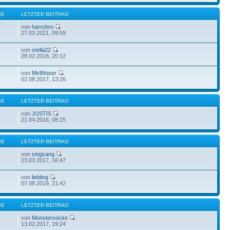
GE
LETZTER BEITRAG
von
harrybro
27.03.2021, 09:59
von
stella22
28.02.2018, 20:12
von
MiriMoser
02.08.2017, 13:26
GE
LETZTER BEITRAG
von
JUSTIS
21.04.2016, 08:15
GE
LETZTER BEITRAG
von
singsang
23.03.2017, 16:47
von
liebling
07.08.2019, 21:42
GE
LETZTER BEITRAG
von
Monstersocke
13.02.2017, 19:24