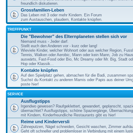
freundlich diskutieren.
Grossfamilien-Leben
Das Leben mit 3 oder mehr Kindern. Ein Forum
zum Austauschen, plaudern, Kontakte knüpfen.
TREFFPUNKT
Die "Bewohner" des Elternplaneten stellen sich vor
Niemand muss - Jeder darf.
Stellt euch den Anderen vor - kurz oder lang!
Wieviele Kinder, welcher Wohnort oder aus welcher Region, Fussb
Tennis, Walken oder Aerobic, Mann oder kein Mann, Job zu Haus
auswärts, Fast-Food oder Bio, Mc Dreamy oder Mr. Big, Stadt od
Hop oder Klassik...
Kontakte knüpfen
Auf den Spielplatz gehen, abmachen für die Badi, zusammen sp
Suchst du Kontakt zu anderen Mamis oder Papis aus deiner U
poste hier!
SERVICE
Ausflugstipps
Irgendwo gewesen? Raufgeklettert, gewandert, geplanscht, spazie
übernachtet? Ausflugstipps, schöne Spaziergänge, Übernachtun
mit Kindern, Kinderfreundliche Restaurants gibt es hier!
Reime und Kinderversli
Zähneputzen, Nägel schneiden, Gesicht waschen, Zimmer aufrä
Geht oft schneller und problemloser in Verbindung mit einem lust