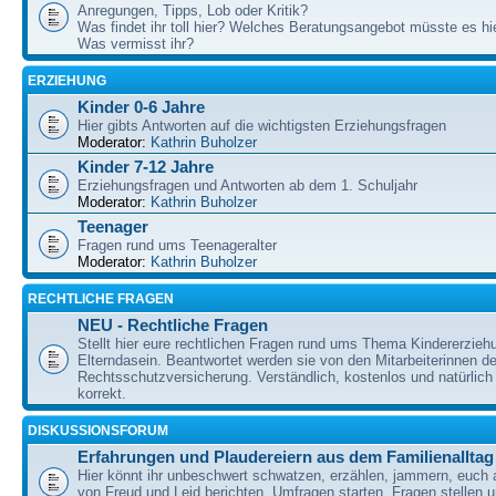
Anregungen, Tipps, Lob oder Kritik?
Was findet ihr toll hier? Welches Beratungsangebot müsste es h
Was vermisst ihr?
ERZIEHUNG
Kinder 0-6 Jahre
Hier gibts Antworten auf die wichtigsten Erziehungsfragen
Moderator:
Kathrin Buholzer
Kinder 7-12 Jahre
Erziehungsfragen und Antworten ab dem 1. Schuljahr
Moderator:
Kathrin Buholzer
Teenager
Fragen rund ums Teenageralter
Moderator:
Kathrin Buholzer
RECHTLICHE FRAGEN
NEU - Rechtliche Fragen
Stellt hier eure rechtlichen Fragen rund ums Thema Kindererzieh
Elterndasein. Beantwortet werden sie von den Mitarbeiterinnen 
Rechtsschutzversicherung. Verständlich, kostenlos und natürlich 
korrekt.
DISKUSSIONSFORUM
Erfahrungen und Plaudereiern aus dem Familienalltag
Hier könnt ihr unbeschwert schwatzen, erzählen, jammern, euch
von Freud und Leid berichten, Umfragen starten, Fragen stellen 