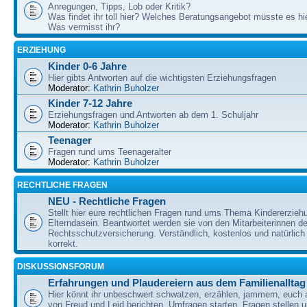
Anregungen, Tipps, Lob oder Kritik?
Was findet ihr toll hier? Welches Beratungsangebot müsste es h
Was vermisst ihr?
ERZIEHUNG
Kinder 0-6 Jahre
Hier gibts Antworten auf die wichtigsten Erziehungsfragen
Moderator:
Kathrin Buholzer
Kinder 7-12 Jahre
Erziehungsfragen und Antworten ab dem 1. Schuljahr
Moderator:
Kathrin Buholzer
Teenager
Fragen rund ums Teenageralter
Moderator:
Kathrin Buholzer
RECHTLICHE FRAGEN
NEU - Rechtliche Fragen
Stellt hier eure rechtlichen Fragen rund ums Thema Kindererzieh
Elterndasein. Beantwortet werden sie von den Mitarbeiterinnen 
Rechtsschutzversicherung. Verständlich, kostenlos und natürlich 
korrekt.
DISKUSSIONSFORUM
Erfahrungen und Plaudereiern aus dem Familienalltag
Hier könnt ihr unbeschwert schwatzen, erzählen, jammern, euch
von Freud und Leid berichten, Umfragen starten, Fragen stellen 