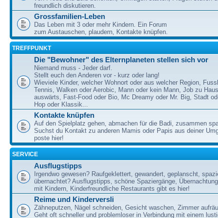
freundlich diskutieren.
Grossfamilien-Leben
Das Leben mit 3 oder mehr Kindern. Ein Forum
zum Austauschen, plaudern, Kontakte knüpfen.
TREFFPUNKT
Die "Bewohner" des Elternplaneten stellen sich vor
Niemand muss - Jeder darf.
Stellt euch den Anderen vor - kurz oder lang!
Wieviele Kinder, welcher Wohnort oder aus welcher Region, Fussb
Tennis, Walken oder Aerobic, Mann oder kein Mann, Job zu Haus
auswärts, Fast-Food oder Bio, Mc Dreamy oder Mr. Big, Stadt od
Hop oder Klassik...
Kontakte knüpfen
Auf den Spielplatz gehen, abmachen für die Badi, zusammen sp
Suchst du Kontakt zu anderen Mamis oder Papis aus deiner U
poste hier!
SERVICE
Ausflugstipps
Irgendwo gewesen? Raufgeklettert, gewandert, geplanscht, spazie
übernachtet? Ausflugstipps, schöne Spaziergänge, Übernachtun
mit Kindern, Kinderfreundliche Restaurants gibt es hier!
Reime und Kinderversli
Zähneputzen, Nägel schneiden, Gesicht waschen, Zimmer aufrä
Geht oft schneller und problemloser in Verbindung mit einem lust